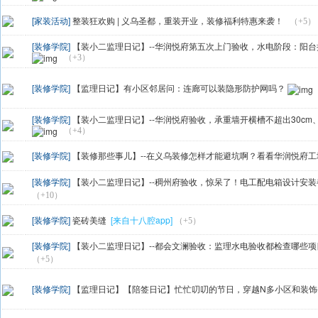
[家装活动]
整装狂欢购 | 义乌圣都，重装开业，装修福利特惠来袭！
（+5）
[装修学院]
【装小二监理日记】--华润悦府第五次上门验收，水电阶段：阳台
（+3）
[装修学院]
【监理日记】有小区邻居问：连廊可以装隐形防护网吗？
[装修学院]
【装小二监理日记】--华润悦府验收，承重墙开横槽不超出30cm、
（+4）
[装修学院]
【装修那些事儿】--在义乌装修怎样才能避坑啊？看看华润悦府工地
[装修学院]
【装小二监理日记】--稠州府验收，惊呆了！电工配电箱设计安装都
（+10）
[装修学院]
瓷砖美缝
[来自十八腔app]
（+5）
[装修学院]
【装小二监理日记】--都会文澜验收：监理水电验收都检查哪些项目
（+5）
[装修学院]
【监理日记】【陪签日记】忙忙叨叨的节日，穿越N多小区和装饰