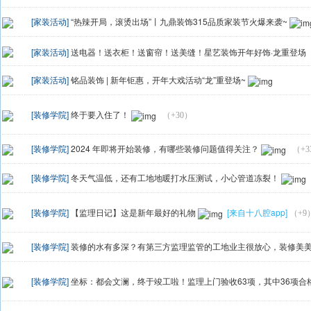
[家装活动]
“热辣开局，滚烫出场”丨九鼎装饰315品质家装节火爆来袭~
[家装活动]
送电器！送衣柜！送窗帘！送美缝！星艺装饰开年好饰·龙重登场
[家装活动]
铭品装饰 | 新年钜惠，开年大戏活动“龙”重登场~
[装修学院]
终于要入住了！
（+30）
[装修学院]
2024 年即将开始装修，有哪些装修问题值得关注？
（+3
[装修学院]
冬天气温低，还有工地地暖打水压测试，小心管道冻裂！
[装修学院]
【监理日记】这是新年最好的礼物
[来自十八腔app]
（+9
[装修学院]
装修的水有多深？有第三方监理监管的工地业主很放心，装修美美躺
[装修学院]
坐标：都会文澜，终于竣工啦！监理上门验收63项，其中36项合格。