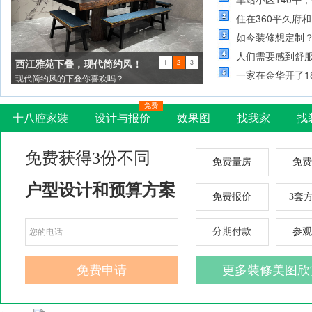
住在360平久府
如今装修想定制
人们需要感到舒
西江雅苑下叠，现代简约风！
1
2
3
一家在金华开了1
现代简约风的下叠你喜欢吗？
免费
十八腔家裝
设计与报价
效果图
找我家
找