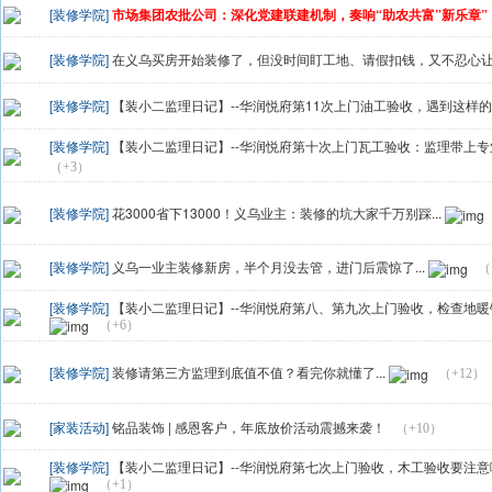
[装修学院]
市场集团农批公司：深化党建联建机制，奏响“助农共富”新乐章”
[装修学院]
在义乌买房开始装修了，但没时间盯工地、请假扣钱，又不忍心让爸
[装修学院]
【装小二监理日记】--华润悦府第11次上门油工验收，遇到这样
[装修学院]
【装小二监理日记】--华润悦府第十次上门瓦工验收：监理带上
（+3）
[装修学院]
花3000省下13000！义乌业主：装修的坑大家千万别踩...
[装修学院]
义乌一业主装修新房，半个月没去管，进门后震惊了...
（
[装修学院]
【装小二监理日记】--华润悦府第八、第九次上门验收，检查地暖
（+6）
[装修学院]
装修请第三方监理到底值不值？看完你就懂了...
（+12）
[家装活动]
铭品装饰 | 感恩客户，年底放价活动震撼来袭！
（+10）
[装修学院]
【装小二监理日记】--华润悦府第七次上门验收，木工验收要注
（+1）