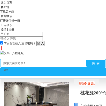
设为首页
客户端
下载客户端
官方微信
打开微信扫一扫
广告联系
登录
|
注册
下次自动登入
忘记密码？
搜 索
帖子
全站首页
论坛
房产
相亲
亲子
求职招聘
手
桃花源200
车站小区140平