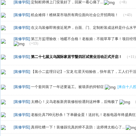
[装修学院]
定制柜师傅上门安装好了，回家一看心痛了...
（+8）
[装修学院]
机会难得！楂林菜市场所有商位面向社会公开招商啦！
（+43）
[装修学院]
在义乌装修即将接近尾声，台面、门、定制柜装成这样是什么水
[装修学院]
第三方监理验收：地暖不合格！老板娘：不能草草了事！项目经理：
（+13）
[装修学院]
第二十七届义乌国际家居节暨四区试营业活动正式开启！
（+11
[装修学院]
【装小二监理日记】--宝龙 红星天铂验收，快年底了，工人们干活好
[装修学院]
一个套间装了一年还要返工。被墙弄的抑郁症
[来自十八腔a
[装修学院]
太糟心！义乌老板新房装修纷纷遇到这种事，后悔极了
（
[装修学院]
老板灶具799元秒杀！下单砸金蛋！送好礼！老板电器年终盛典
[装修学院]
真得吐槽一下！装修踩坑真的猝不及防：这师傅太粗心了...