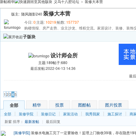
新帖
精华
义乌十八腔论坛
装修大本营
>
装修大本营
版主:
随风随影240
今日:
0
|
主题:
10219
|
帖数:
157737
购楼情报、房产走势、业主沙龙、维权交流。家居设计、装修、装饰
子版块
设计师会所
主题:189
帖子:680
最后发帖:2022-04-13 14:36
最后发
发帖
1
2
3
4
5
精华
投票
图酷帖
图片投票
全部
全部
装修学院
装修日记
家装活动
我秀我家
施工探讨
商
新窗
排序：
最新发帖
最后回复
|
[装修学院]
装修水电施工完了一定要验收！监理上门验收39项，存在隐患19