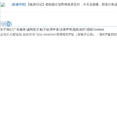
[装修学院]
【验房日记】碧桂园云玺即将收房交付，今天去探楼，腔友们有
发帖
1
2
3
4
5
关于我们
|
广告服务
|
诚聘英才
|
帖子处理申请
|
法律声明
|
隐私保护
|
清除Cookies
义乌十八腔论坛
版权所有 Gzip disabled
经营性ICP证（含电子公告）：浙ICP备20230