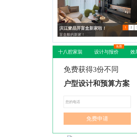
1
2
滨江壹品开盲盒新家啦！
免费
盲盒般的新家！
十八腔家裝
设计与报价
效