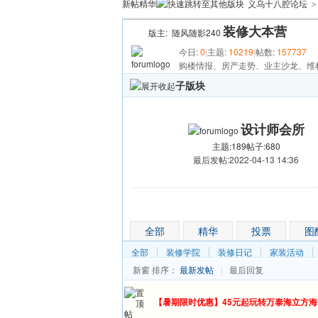
新帖
精华
义乌十八腔论坛
>
装修大本营
版主:
随风随影240
今日:
0
|
主题:
10219
|
帖数:
157737
购楼情报、房产走势、业主沙龙、维
子版块
设计师会所
主题:189
帖子:680
最后发帖:2022-04-13 14:36
发帖
全部
精华
投票
图
全部
装修学院
装修日记
家装活动
新窗
排序：
最新发帖
最后回复
|
【暑期限时优惠】45元起玩转万泰海立方