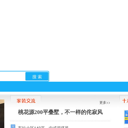
搜 索
更多>>
亲子
求职招聘
手机版
律师团
网上团委
桃花源200平叠墅，不一样的侘寂风
车站小区140平，中式混搭风