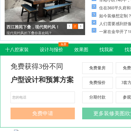
住在360平久府
如今装修想定制
人们需要感到舒
西江雅苑下叠，现代简约风！
1
2
3
一家在金华开了1
现代简约风的下叠你喜欢吗？
免费
十八腔家裝
设计与报价
效果图
找我家
找