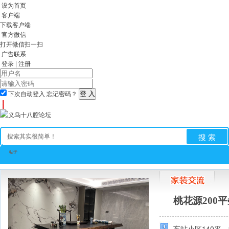
设为首页
客户端
下载客户端
官方微信
打开微信扫一扫
广告联系
登录
|
注册
下次自动登入
忘记密码？
搜 索
帖子
全站首页
论坛
房产
相亲
亲子
求职招聘
手
桃花源200
车站小区140平