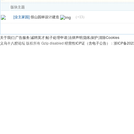
版块主题
[业主家园]
假山园林设计建造
（+13）
发帖
关于我们
|
广告服务
|
诚聘英才
|
帖子处理申请
|
法律声明
|
隐私保护
|
清除Cookies
义乌十八腔论坛
版权所有 Gzip disabled
经营性ICP证（含电子公告）：浙ICP备20230