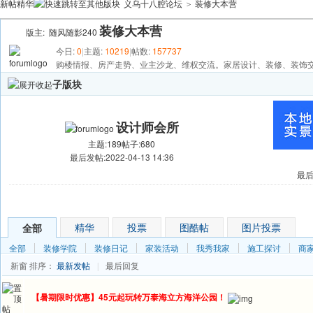
新帖
精华
义乌十八腔论坛
装修大本营
>
装修大本营
版主:
随风随影240
今日:
0
|
主题:
10219
|
帖数:
157737
购楼情报、房产走势、业主沙龙、维权交流。家居设计、装修、装饰
子版块
设计师会所
主题:189
帖子:680
最后发帖:2022-04-13 14:36
最后发
发帖
精华
投票
图酷帖
图片投票
全部
全部
装修学院
装修日记
家装活动
我秀我家
施工探讨
商
新窗
排序：
最新发帖
最后回复
|
【暑期限时优惠】45元起玩转万泰海立方海洋公园！