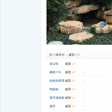
共
13
条评分
，
威望
+13
若尘轻
威望
+1
-
飓风110
威望
+1
-
咱村的希望
威望
+1
-
狗妹妹、
威望
+1
-
菜市场机帕
威望
+1
-
龚齐
威望
+1
-