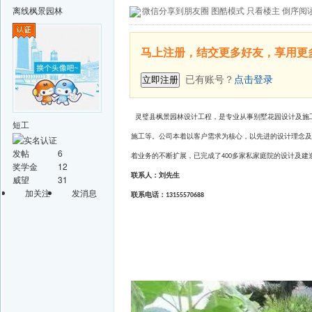
离线
枫景园林
微信分享到朋友圈
图酷模式
只看楼主
倒序阅
马上注册，结交更多好友，享用更
已有账号？
点击登录
立即注册
灵璧县枫景园林设计工程，是专业从事别墅花园设计及施
短工
施工等。
公司本着以客户需求为核心，以先进的设计理念及
发帖
6
着业务的不断扩展，已完成了
多家私家庭院的设计及建
400
奖学金
12
联系人：刘先生
威望
31
加关注
发消息
联系电话：
13155570688