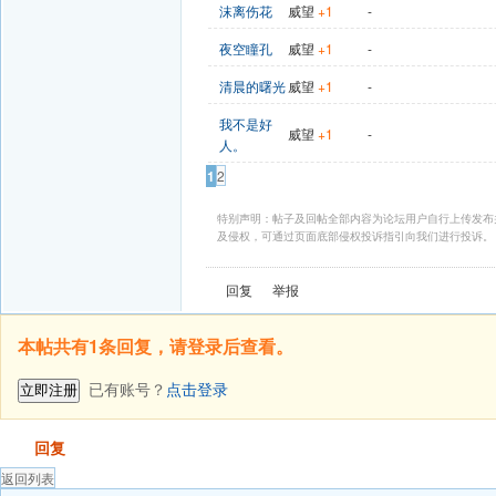
沫离伤花
威望
+1
-
夜空瞳孔
威望
+1
-
清晨的曙光
威望
+1
-
我不是好
威望
+1
-
人。
1
2
特别声明：帖子及回帖全部内容为论坛用户自行上传发布
及侵权，可通过页面底部侵权投诉指引向我们进行投诉。
回复
举报
本帖共有1条回复，请登录后查看。
已有账号？
点击登录
立即注册
发帖
回复
返回列表