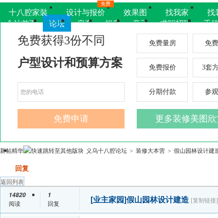
免费
十八腔家裝
设计与报价
效果图
找我家
找
全站首页
论坛
房产
相亲
亲子
求职招聘
手
新帖
精华
义乌十八腔论坛
装修大本营
假山园林设计建
>
>
发帖
回复
返回列表
14820
1
[业主家园]
假山园林设计建造
[复制链接]
阅读
回复