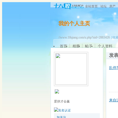
全站首页
论坛
房产
我的个人主页
//www.18qiang.com/u.php?uid=2883426
[收藏
首页
相册
帖子
个人资料
发
乱停
来自
爱拼才会赢
加关注