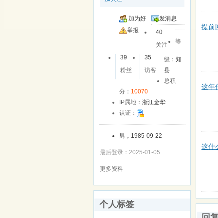
加为好
发消息
提前
友
举报
40
等
关注
39
35
级：
知
粉丝
访客
县
总积
这年
分：
10070
IP属地：
浙江金华
认证：
男，1985-09-22
这什
最后登录：2025-01-05
更多资料
个人标签
回