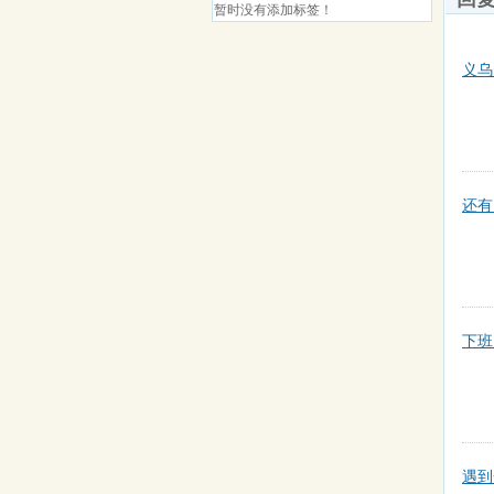
暂时没有添加标签！
义乌
还有
下班
遇到