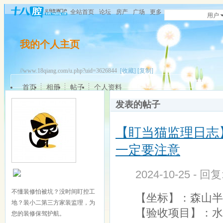
全站首页
论坛
房产
广场
更多
用户
我的个人主页
//www.18qiang.com/u.php?uid=3626844
[收藏]
[复制]
首页
相册
帖子
个人资料
发表的帖子
【盯当猫监理日志
一定要注意
2024-10-25 - 回
不懂装修怕被坑？没时间盯控工
【坐标】：森山半岛
地？装小二第三方家装监理，为
【验收项目】：水
您的装修保驾护航。