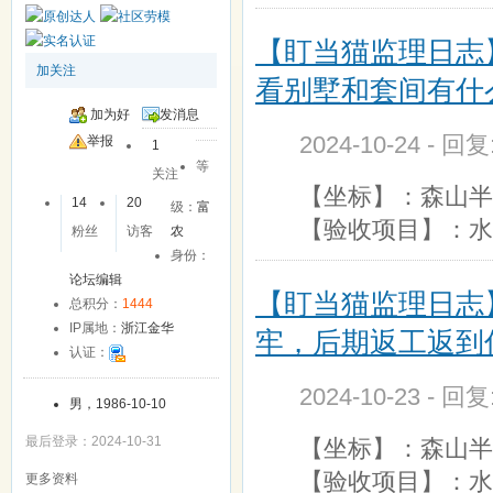
【盯当猫监理日志
加关注
看别墅和套间有什
加为好
发消息
2024-10-24 - 回
友
举报
1
等
关注
【坐标】：森山半岛
14
20
级：
富
【验收项目】：水
粉丝
访客
农
身份：
论坛编辑
【盯当猫监理日志
总积分：
1444
IP属地：
浙江金华
牢，后期返工返到
认证：
2024-10-23 - 回
男，1986-10-10
最后登录：2024-10-31
【坐标】：森山半岛
【验收项目】：水
更多资料