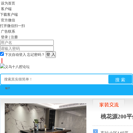
设为首页
客户端
下载客户端
官方微信
打开微信扫一扫
广告联系
登录
|
注册
下次自动登入
忘记密码？
搜 索
帖子
全站首页
论坛
房产
相亲
亲子
求职招聘
手
桃花源200
车站小区140平