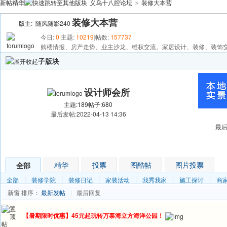
新帖
精华
义乌十八腔论坛
装修大本营
>
装修大本营
版主:
随风随影240
今日:
0
|
主题:
10219
|
帖数:
157737
购楼情报、房产走势、业主沙龙、维权交流。家居设计、装修、装饰
子版块
设计师会所
主题:189
帖子:680
最后发帖:2022-04-13 14:36
最后发
发帖
精华
投票
图酷帖
图片投票
全部
全部
装修学院
装修日记
家装活动
我秀我家
施工探讨
商
新窗
排序：
最新发帖
最后回复
|
【暑期限时优惠】45元起玩转万泰海立方海洋公园！