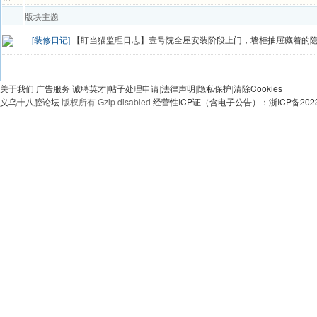
版块主题
[装修日记]
【盯当猫监理日志】壹号院全屋安装阶段上门，墙柜抽屉藏着的
发帖
关于我们
|
广告服务
|
诚聘英才
|
帖子处理申请
|
法律声明
|
隐私保护
|
清除Cookies
义乌十八腔论坛
版权所有 Gzip disabled
经营性ICP证（含电子公告）：浙ICP备20230