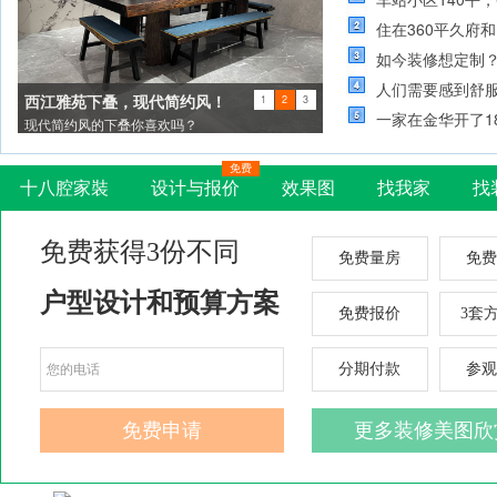
住在360平久府
如今装修想定制
人们需要感到舒
西江雅苑下叠，现代简约风！
1
2
3
一家在金华开了1
现代简约风的下叠你喜欢吗？
免费
十八腔家裝
设计与报价
效果图
找我家
找