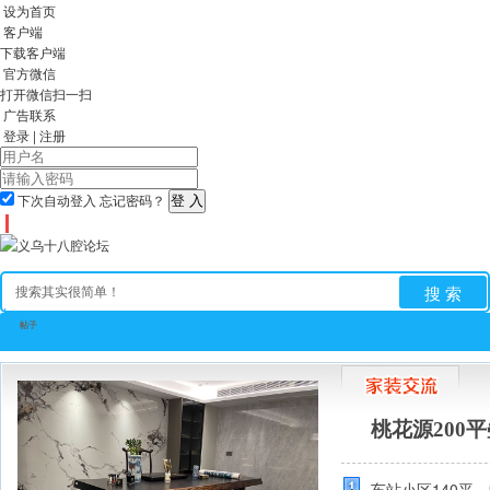
设为首页
客户端
下载客户端
官方微信
打开微信扫一扫
广告联系
登录
|
注册
下次自动登入
忘记密码？
搜 索
帖子
全站首页
论坛
房产
相亲
亲子
求职招聘
手
桃花源200
车站小区140平