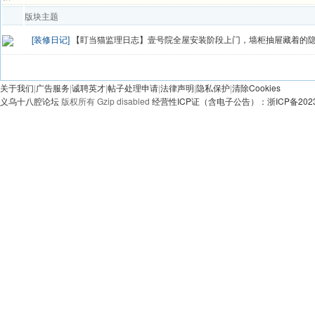
版块主题
[装修日记]
【盯当猫监理日志】壹号院全屋安装阶段上门，墙柜抽屉藏着的
发帖
关于我们
|
广告服务
|
诚聘英才
|
帖子处理申请
|
法律声明
|
隐私保护
|
清除Cookies
义乌十八腔论坛
版权所有 Gzip disabled
经营性ICP证（含电子公告）：浙ICP备20230