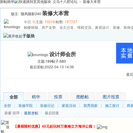
新帖
精华
义乌十八腔论坛
装修大本营
>
装修大本营
版主:
随风随影240
今日:
0
|
主题:
10219
|
帖数:
157737
购楼情报、房产走势、业主沙龙、维权交流。家居设计、装修、装饰
子版块
设计师会所
主题:189
帖子:680
最后发帖:2022-04-13 14:36
最后发
发帖
精华
投票
图酷帖
图片投票
全部
全部
装修学院
装修日记
家装活动
我秀我家
施工探讨
商
新窗
排序：
最新发帖
最后回复
|
【暑期限时优惠】45元起玩转万泰海立方海洋公园！