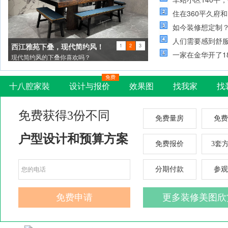
住在360平久府
如今装修想定制
人们需要感到舒
西江雅苑下叠，现代简约风！
1
2
3
一家在金华开了1
现代简约风的下叠你喜欢吗？
免费
十八腔家裝
设计与报价
效果图
找我家
找