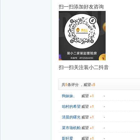
扫一扫添加好友咨询
扫一扫关注装小二抖音
共
5
条评分
，
威望
+5
狗妹妹、
威望
+1
-
咱村的希望
威望
+1
-
清晨的曙光
威望
+1
-
菜市场机帕
威望
+1
-
影轩爱
威望
+1
-