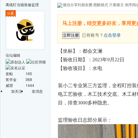
离线
盯当猫装修监理
微信分享到朋友圈
图酷模式
只看楼主
倒序阅
马上注册，结交更多好友，享用更
已有账号？
点击登录
立即注册
【坐标】：都会文澜
论坛编辑
【验收日期】：2023年
9月22
日
【验收项目】：水电
发帖
165
奖学金
368
威望
1444
装小二专业第三方监理，全程盯控装
加关注
发消息
电工艺验收，木工技术交底、木工材料验
目，排查3000多种隐患。
监理验收日志部分展示：