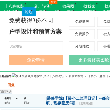
免费
十八腔家裝
设计与报价
效果图
找我家
找
全站首页
论坛
房产
相亲
亲子
求职招聘
手
新帖
精华
义乌十八腔论坛
装修大本营
【装小二监理日记】
>
>
发帖
回复
返回列表
[装修学院]
【装小二监理日记】--都
4984
0
项，现存隐患2项...
阅读
回复
[复制链接]