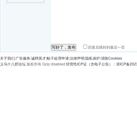
回复后跳转到最后一页
写好了，发布
关于我们
|
广告服务
|
诚聘英才
|
帖子处理申请
|
法律声明
|
隐私保护
|
清除Cookies
义乌十八腔论坛
版权所有 Gzip disabled
经营性ICP证（含电子公告）：浙ICP备20230