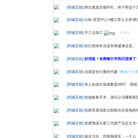
[同城互助]
两次紧急宫颈环扎，终于帮这个
[同城互助]
出租-世贸中心1幢江景公主房/两
[同城互助]
手工活加工
（+11）
[同城互助]
你们觉得冬泳是有害健康还是...
[同城互助]
好消息！农商银行市民闪贷来了
[同城互助]
这就是你们要的代建
[来自十八腔
[同城互助]
有人知道社保基数是3957，税前
[同城互助]
想做隆鼻手术，请问义乌哪家医
[同城互助]
有家里屋顶装太阳能光伏发电的
[同城互助]
老婆预谋夫家三代财产后赶丈夫
[同城互助]
南京方向，想搭顺便车，一个人