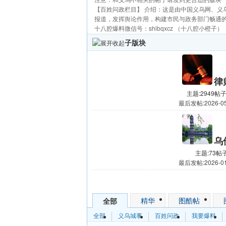
【百姓问政栏目】 介绍：这是由中国义乌网、
报道，发挥舆论作用，构建市民与政务部门畅通
十八腔爆料微信号：shibqxcz （十八腔小橙子）
子版块
律
主题:2949
帖子:
最后发帖:2026-05-
乌
主题:73
帖子
最后发帖:2026-01-
发帖
精华
图酷帖
全部
全部
义乌城事
百姓问政
我要爆料