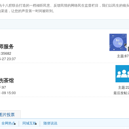
义乌十八腔联合打造的一档倾听民意、反馈民情的网络民生监督栏目，我们以民生的镜
的渠道，让您的声音第一时间被听到。
师服务
35682
主题:87
27 23:37
伤茶馆
:97
主题:2
09 15:00
最后发帖:20
图片投票
全网热点
同城互助
随便说说