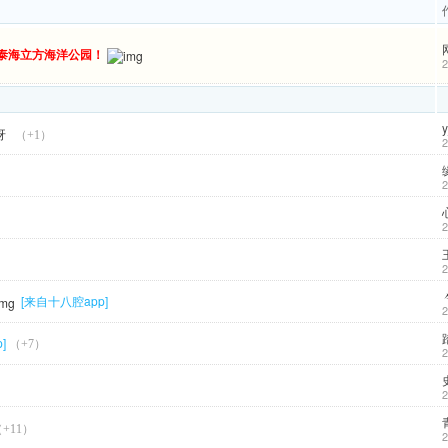
泰海立方海洋公园！
2
y
呀
（+1）
2
2
2
2
[来自十八腔app]
2
]
（+7）
2
2
+11）
2