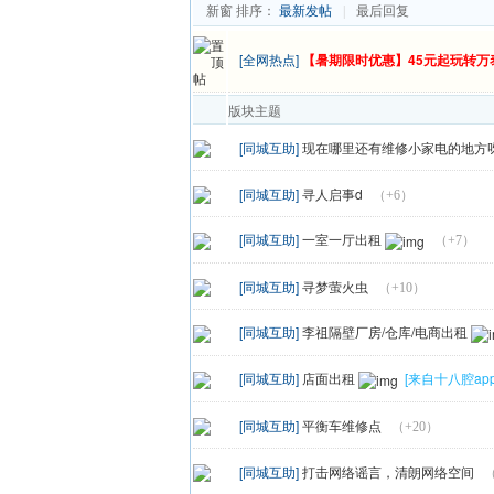
新窗
排序：
最新发帖
最后回复
|
[全网热点]
【暑期限时优惠】45元起玩转万
版块主题
[同城互助]
现在哪里还有维修小家电的地方
[同城互助]
寻人启事d
（+6）
[同城互助]
一室一厅出租
（+7）
[同城互助]
寻梦萤火虫
（+10）
[同城互助]
李祖隔壁厂房/仓库/电商出租
[同城互助]
店面出租
[来自十八腔app
[同城互助]
平衡车维修点
（+20）
[同城互助]
打击网络谣言，清朗网络空间
（