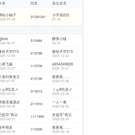
作者
回复
最后发表
网站小柚子
小宇宙222
/1281241
3
026-07-04
07-13
jjbob
醉美小镇
/10484
5
026-02-07
02-07
缘份天空315
缘份天空315
/18788
4
025-12-05
2025-12-23
心律飞扬
a654349826
/13706
1
025-10-27
2025-10-27
王者归来老王
夜夜夜……
/12196
4
025-07-07
2025-07-08
々ぉ阿ξ若メ
々ぉ阿ξ若メ
/13013
0
025-03-03
2025-03-05
踏着灵魂漫步
一人一巷
/11916
2
025-03-05
2025-03-05
史提芬°风尘
史提芬°风尘
/11995
11
025-02-21
2025-02-24
青年萌友
夜夜夜……
/12336
1
025-02-19
2025-02-19