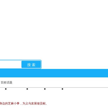
搜 索
百姓话题
亲子
求职招聘
手机版
律师团
网上团委
说身边的芝麻小事，为义乌发展做贡献。