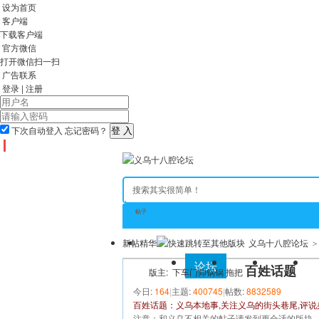
设为首页
客户端
下载客户端
官方微信
打开微信扫一扫
广告联系
登录
|
注册
下次自动登入
忘记密码？
帖子
新帖
精华
义乌十八腔论坛
>
全站首页
论坛
房产
相亲
百姓话题
版主:
下车门帅锅锅
拖把
今日:
164
|
主题:
400745
|
帖数:
8832589
百姓话题：义乌本地事,关注义乌的街头巷尾,评
注意：和义乌不相关的帖子请发到更合适的版块