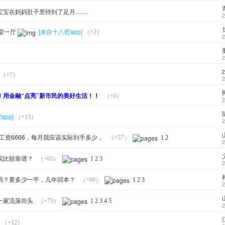
宝宝在妈妈肚子里待到了足月……
2
室一厅
[来自十八腔app]
（+2）
2
2
（+7）
2
！用金融“点亮”新市民的美好生活！！
（+6）
2
app]
（+15）
2
工资6666，每月我应该实际到手多少，
（+57）
1
2
2
院比较靠谱？
（+63）
1
2
3
2
吗？要多少一平，几年回本？
（+69）
1
2
3
2
一家流落街头
（+73）
1
2
3
4
5
2
（+12）