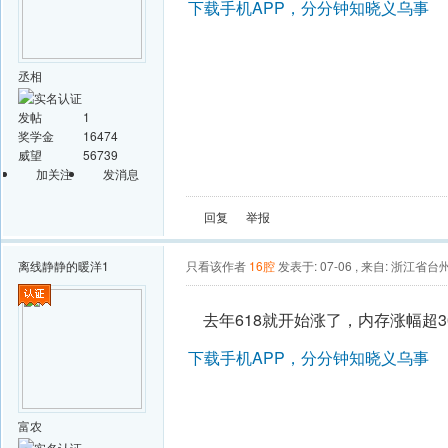
下载手机APP，分分钟知晓义乌事
丞相
发帖
1
奖学金
16474
威望
56739
加关注
发消息
回复
举报
离线
静静的暖洋1
只看该作者
16腔
发表于: 07-06
,
来自: 浙江省台
去年618就开始涨了，内存涨幅超
下载手机APP，分分钟知晓义乌事
富农