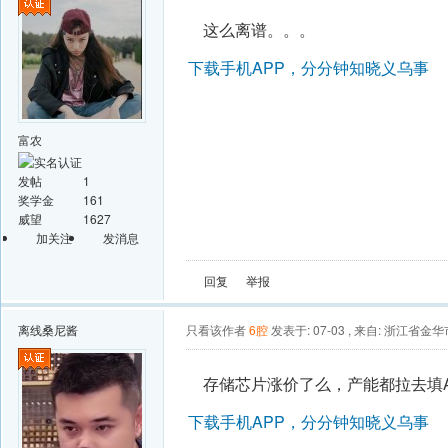
这么离谱。。。
下载手机APP，分分钟知晓义乌事
富农
发帖
1
奖学金
161
威望
1627
加关注
发消息
回复
举报
离线
桑尼酱
只看该作者
6腔
发表于: 07-03
,
来自: 浙江省金华
存储芯片涨价了么，产能都拉去填A
下载手机APP，分分钟知晓义乌事