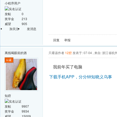
小程序用户
发帖
0
奖学金
213
威望
905
加关注
发消息
回复
举报
离线
喝眼前的酒
只看该作者
12腔
发表于: 07-04
,
来自: 浙江省杭
我前年买了电脑
下载手机APP，分分钟知晓义乌事
知府
发帖
9907
奖学金
9934
威望
15009