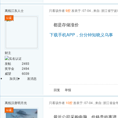
离线
江东人士
只看该作者
9腔
发表于: 07-04
,
来自: 浙江省宁波
都是存储涨价
下载手机APP，分分钟知晓义乌事
财主
发帖
2493
奖学金
2494
威望
6039
加关注
发消息
回复
举报
离线
汉唐明月光
只看该作者
10腔
发表于: 07-04
,
来自: 浙江省金
最近公司采购电脑，价格贵的离谱