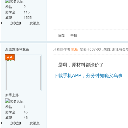
发帖
2
奖学金
115
威望
1525
加关注
发消息
回复
举报
离线
冻顶乌龙茶
只看该作者
地板
发表于: 07-03
,
来自: 浙江省金
是啊，原材料都涨价了
下载手机APP，分分钟知晓义乌事
新手上路
发帖
1
奖学金
45
威望
46
加关注
发消息