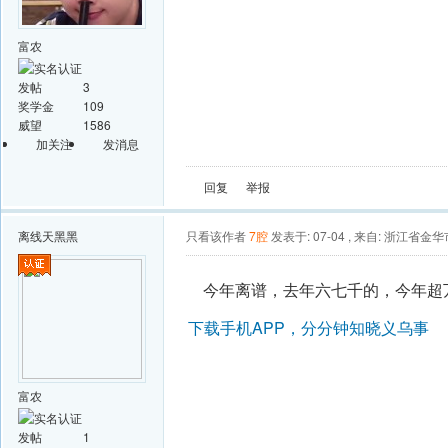
富农
发帖
3
奖学金
109
威望
1586
加关注
发消息
回复
举报
离线
天黑黑
只看该作者
7腔
发表于: 07-04
,
来自: 浙江省金华
今年离谱，去年六七千的，今年超
下载手机APP，分分钟知晓义乌事
富农
发帖
1