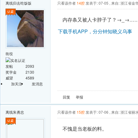
离线
归去吃饭饭
只看该作者
14腔
发表于: 07-05
,
来自: 浙江省金
内存条又被人卡脖子了？→_→…
下载手机APP，分分钟知晓义乌事
衙役
发帖
2093
奖学金
2130
威望
4589
加关注
发消息
回复
举报
离线
朱勇忠
只看该作者
15腔
发表于: 07-06
,
来自: 浙江省丽
不愧是当老板的料。