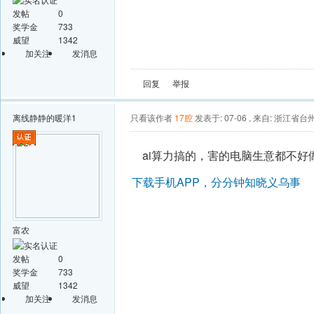
发帖
0
奖学金
733
威望
1342
加关注
发消息
回复
举报
离线
静静的暖洋1
只看该作者
17腔
发表于: 07-06
,
来自: 浙江省台
ai算力搞的，害的电脑生意都不好
下载手机APP，分分钟知晓义乌事
富农
发帖
0
奖学金
733
威望
1342
加关注
发消息