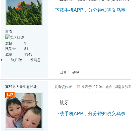
下载手机APP，分分钟知晓义乌事
富农
发帖
3
奖学金
81
威望
1343
加关注
发消息
回复
举报
离线
男人天生有长处
只看该作者
11腔
发表于: 07-04
,
来自: 湖南省张
龇牙
下载手机APP，分分钟知晓义乌事