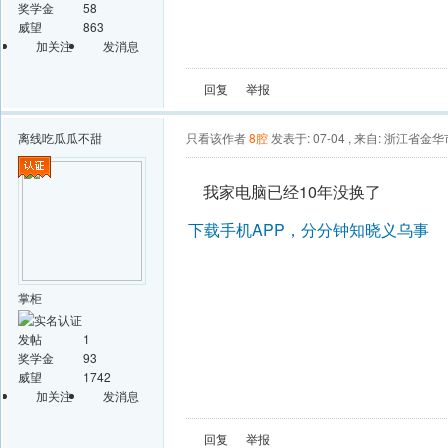
奖学金
58
威望
863
加关注
发消息
回复
举报
离线
吃瓜瓜不甜
只看该作者
8腔
发表于: 07-04
,
来自: 浙江省金华
我家电脑已经10年没换了
下载手机APP，分分钟知晓义乌事
掌柜
发帖
1
奖学金
93
威望
1742
加关注
发消息
回复
举报