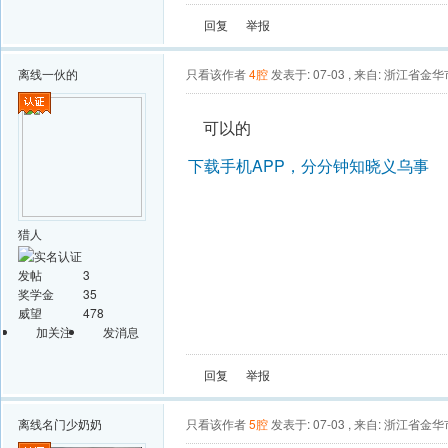
回复
举报
离线
一伙的
只看该作者
4腔
发表于: 07-03
,
来自: 浙江省金华
可以的
下载手机APP，分分钟知晓义乌事
猎人
发帖
3
奖学金
35
威望
478
加关注
发消息
回复
举报
离线
名门少奶奶
只看该作者
5腔
发表于: 07-03
,
来自: 浙江省金华