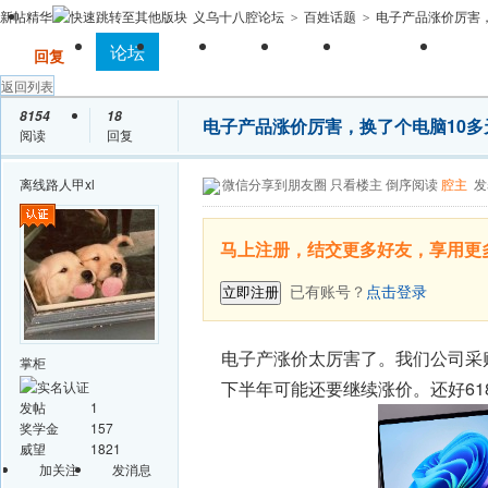
新帖
精华
义乌十八腔论坛
百姓话题
电子产品涨价厉害，换
>
>
全站首页
论坛
房产
相亲
亲子
求职招聘
手
发帖
回复
返回列表
8154
18
电子产品涨价厉害，换了个电脑10多天
阅读
回复
离线
路人甲xl
微信分享到朋友圈
只看楼主
倒序阅读
腔主
发
马上注册，结交更多好友，享用更
已有账号？
点击登录
立即注册
电子产涨价太厉害了。我们公司采购的
掌柜
下半年可能还要继续涨价。还好61
发帖
1
奖学金
157
威望
1821
加关注
发消息