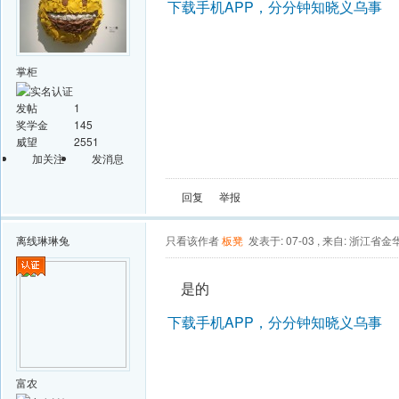
下载手机APP，分分钟知晓义乌事
掌柜
发帖
1
奖学金
145
威望
2551
加关注
发消息
回复
举报
离线
琳琳兔
只看该作者
板凳
发表于: 07-03
,
来自: 浙江省金
是的
下载手机APP，分分钟知晓义乌事
富农