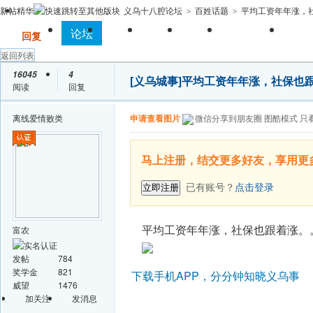
新帖
精华
义乌十八腔论坛
百姓话题
平均工资年年涨，社
>
>
全站首页
论坛
房产
相亲
亲子
求职招聘
手
发帖
回复
返回列表
16045
4
[义乌城事]
平均工资年年涨，社保也
阅读
回复
离线
爱情败类
申请查看图片
微信分享到朋友圈
图酷模式
只
马上注册，结交更多好友，享用更
已有账号？
点击登录
立即注册
平均工资年年涨，社保也跟着涨。
富农
发帖
784
奖学金
821
下载手机APP，分分钟知晓义乌事
威望
1476
加关注
发消息