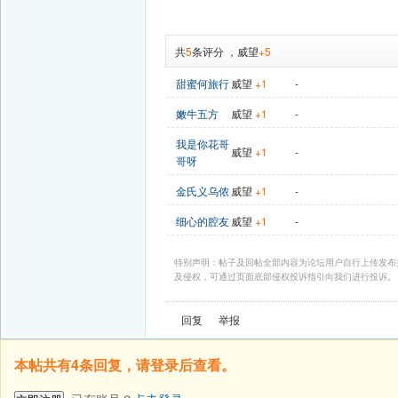
共
5
条评分
，
威望
+5
甜蜜何旅行
威望
+1
-
嫩牛五方
威望
+1
-
我是你花哥
威望
+1
-
哥呀
金氏义乌侬
威望
+1
-
细心的腔友
威望
+1
-
特别声明：帖子及回帖全部内容为论坛用户自行上传发布
及侵权，可通过页面底部侵权投诉指引向我们进行投诉。
回复
举报
本帖共有4条回复，请登录后查看。