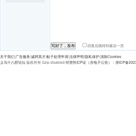
回复后跳转到最后一页
写好了，发布
关于我们
|
广告服务
|
诚聘英才
|
帖子处理申请
|
法律声明
|
隐私保护
|
清除Cookies
义乌十八腔论坛
版权所有 Gzip disabled
经营性ICP证（含电子公告）：浙ICP备20230