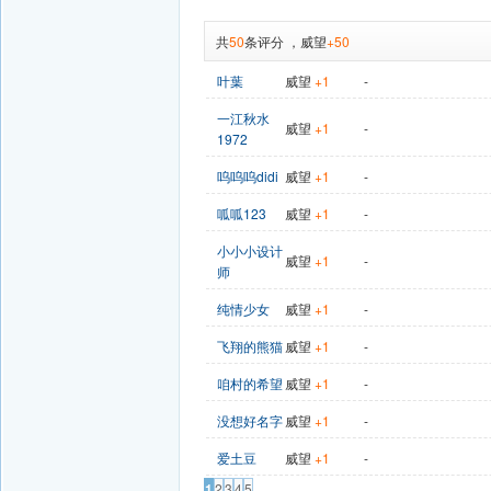
共
50
条评分
，
威望
+50
叶葉
威望
+1
-
一江秋水
威望
+1
-
1972
呜呜呜didi
威望
+1
-
呱呱123
威望
+1
-
小小小设计
威望
+1
-
师
纯情少女
威望
+1
-
飞翔的熊猫
威望
+1
-
咱村的希望
威望
+1
-
没想好名字
威望
+1
-
爱土豆
威望
+1
-
1
2
3
4
5