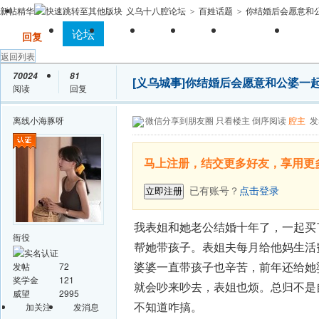
新帖
精华
义乌十八腔论坛
百姓话题
你结婚后会愿意和
>
>
全站首页
论坛
房产
相亲
亲子
求职招聘
手
发帖
回复
返回列表
70024
81
[义乌城事]
你结婚后会愿意和公婆一
阅读
回复
离线
小海豚呀
微信分享到朋友圈
只看楼主
倒序阅读
腔主
发
马上注册，结交更多好友，享用更
已有账号？
点击登录
立即注册
我表姐和她老公结婚十年了，一起买
衙役
帮她带孩子。表姐夫每月给他妈生活
婆婆一直带孩子也辛苦，前年还给她
发帖
72
奖学金
121
就会吵来吵去，表姐也烦。总归不是
威望
2995
不知道咋搞。
加关注
发消息