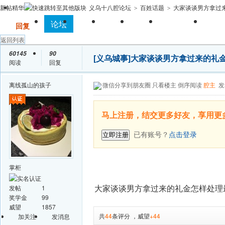
新帖
精华
义乌十八腔论坛
百姓话题
大家谈谈男方拿过来
>
>
全站首页
论坛
房产
相亲
亲子
求职招聘
手
发帖
回复
返回列表
60145
90
[义乌城事]
大家谈谈男方拿过来的礼
阅读
回复
离线
孤山的孩子
微信分享到朋友圈
只看楼主
倒序阅读
腔主
发
马上注册，结交更多好友，享用更
已有账号？
点击登录
立即注册
掌柜
大家谈谈男方拿过来的礼金怎样处理
发帖
1
奖学金
99
威望
1857
共
44
条评分
，
威望
+44
加关注
发消息