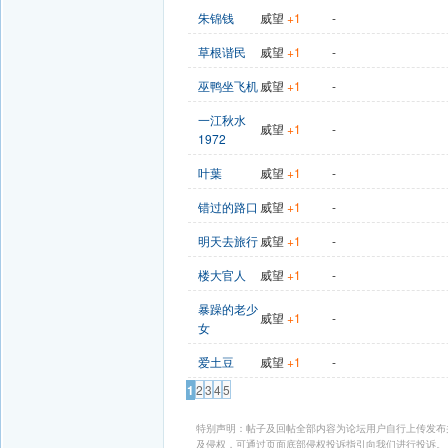
朱锦钱
威望
+1
-
草根谐民
威望
+1
-
巫鸭坐飞机
威望
+1
-
一江秋水
威望
+1
-
1972
叶葉
威望
+1
-
错过的路口
威望
+1
-
明天去旅行
威望
+1
-
楼大官人
威望
+1
-
暴躁的老少
威望
+1
-
女
爱土豆
威望
+1
-
1
2
3
4
5
特别声明：帖子及回帖全部内容为论坛用户自行上传发布
及侵权，可通过页面底部侵权投诉指引向我们进行投诉。