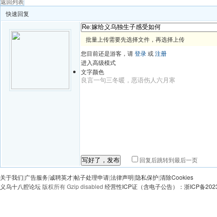
返回列表
快速回复
批量上传需要先选择文件，再选择上传
您目前还是游客，请
登录
或
注册
进入高级模式
文字颜色
回复后跳转到最后一页
写好了，发布
关于我们
|
广告服务
|
诚聘英才
|
帖子处理申请
|
法律声明
|
隐私保护
|
清除Cookies
义乌十八腔论坛
版权所有 Gzip disabled
经营性ICP证（含电子公告）：浙ICP备20230