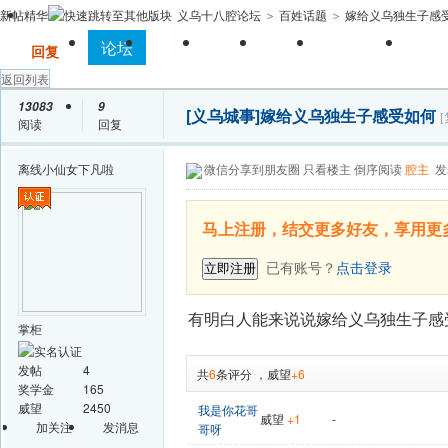
新帖
精华
义乌十八腔论坛
百姓话题
嫁给义乌独生子感
>
>
全站首页
论坛
房产
相亲
亲子
求职招聘
手
发帖
回复
返回列表
13083
9
[义乌城事]
嫁给义乌独生子感受如何
阅读
回复
离线
小仙女下凡啦
微信分享到朋友圈
只看楼主
倒序阅读
腔主
发
马上注册，结交更多好友，享用更
已有账号？
点击登录
立即注册
有明白人能来说说嫁给义乌独生子感
掌柜
发帖
4
共
6
条评分
，
威望
+6
奖学金
165
威望
2450
我是你花哥
威望
+1
-
加关注
发消息
哥呀