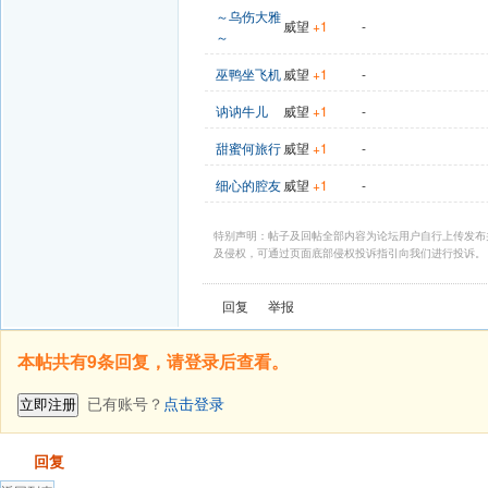
～乌伤大雅
威望
+1
-
～
巫鸭坐飞机
威望
+1
-
讷讷牛儿
威望
+1
-
甜蜜何旅行
威望
+1
-
细心的腔友
威望
+1
-
特别声明：帖子及回帖全部内容为论坛用户自行上传发布
及侵权，可通过页面底部侵权投诉指引向我们进行投诉。
回复
举报
本帖共有9条回复，请登录后查看。
已有账号？
点击登录
立即注册
发帖
回复