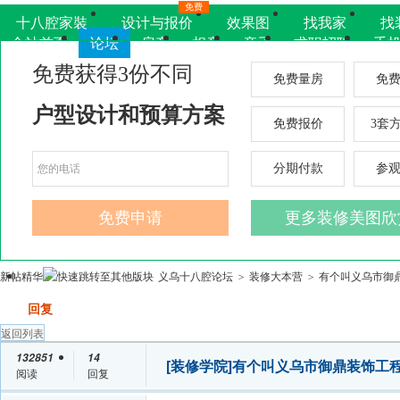
免费
十八腔家裝
设计与报价
效果图
找我家
找
全站首页
论坛
房产
相亲
亲子
求职招聘
手
新帖
精华
义乌十八腔论坛
装修大本营
有个叫义乌市御鼎
>
>
发帖
回复
返回列表
132851
14
[装修学院]
有个叫义乌市御鼎装饰工
阅读
回复