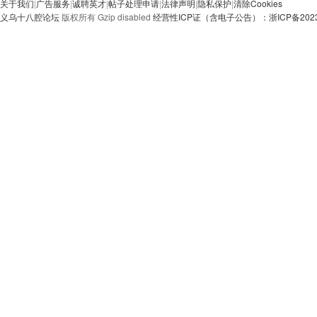
关于我们
|
广告服务
|
诚聘英才
|
帖子处理申请
|
法律声明
|
隐私保护
|
清除Cookies
义乌十八腔论坛
版权所有 Gzip disabled
经营性ICP证（含电子公告）：浙ICP备20230