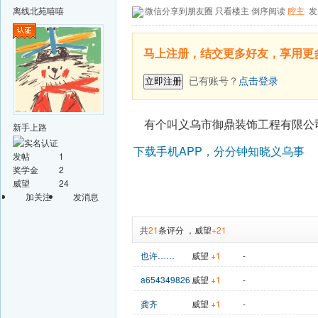
离线
北苑嘻嘻
微信分享到朋友圈
只看楼主
倒序阅读
腔主
发
马上注册，结交更多好友，享用更
已有账号？
点击登录
立即注册
有个叫义乌市御鼎装饰工程有限公
新手上路
下载手机APP，分分钟知晓义乌事
发帖
1
奖学金
2
威望
24
加关注
发消息
共
21
条评分
，
威望
+21
也许……
威望
+1
-
a654349826
威望
+1
-
龚齐
威望
+1
-