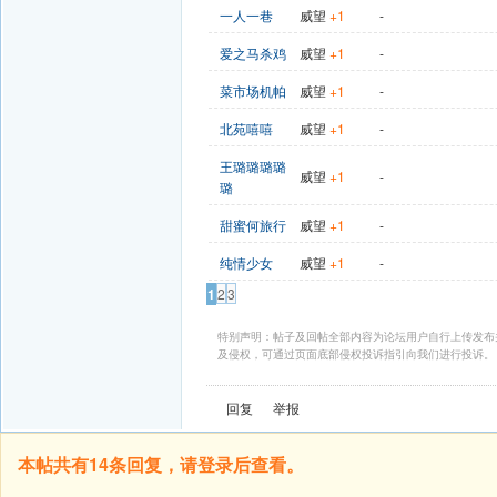
一人一巷
威望
+1
-
爱之马杀鸡
威望
+1
-
菜市场机帕
威望
+1
-
北苑嘻嘻
威望
+1
-
王璐璐璐璐
威望
+1
-
璐
甜蜜何旅行
威望
+1
-
纯情少女
威望
+1
-
1
2
3
特别声明：帖子及回帖全部内容为论坛用户自行上传发布
及侵权，可通过页面底部侵权投诉指引向我们进行投诉。
回复
举报
本帖共有14条回复，请登录后查看。