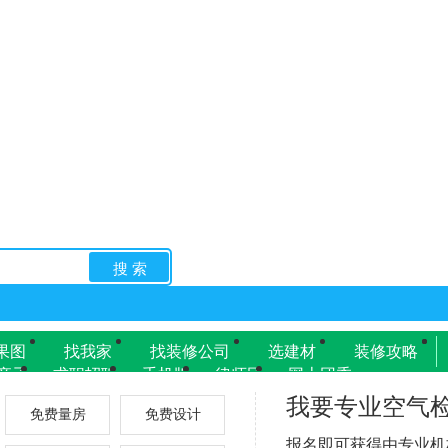
搜 索
果图
找我家
找装修公司
选建材
装修攻略
亲子
求职招聘
手机版
律师团
网上团委