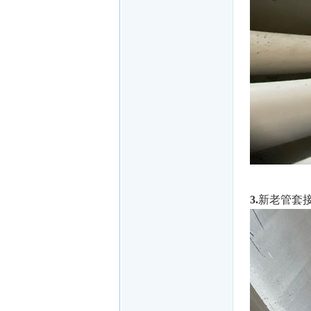
3.
新老管套