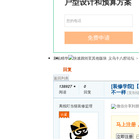
新帖
精华
义乌十八腔论坛
>
发帖
回复
返回列表
[装修学院]
【
138927
0
不一样
阅读
回复
[复制链
离线
盯当猫装修监理
微信分享到朋
马上注册
已
立即注册