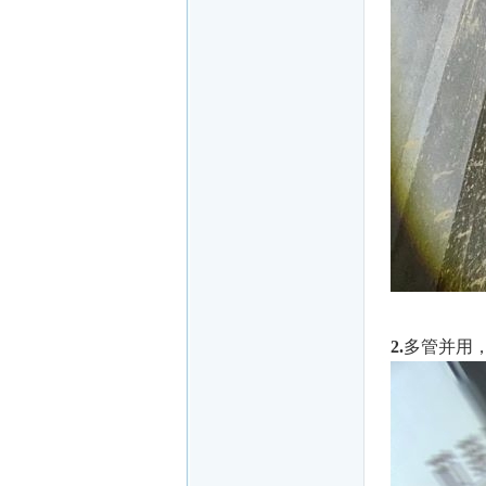
2.
多管并用，