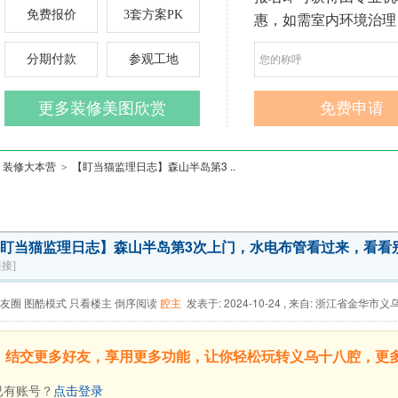
装修大本营
【盯当猫监理日志】森山半岛第3 ..
>
盯当猫监理日志】森山半岛第3次上门，水电布管看过来，看看
接]
友圈
图酷模式
只看楼主
倒序阅读
腔主
发表于: 2024-10-24
,
来自: 浙江省金华市义
，结交更多好友，享用更多功能，让你轻松玩转义乌十八腔，更
有账号？
点击登录