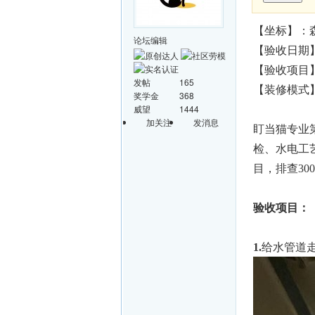
【坐标】：
论坛编辑
【验收日期】
【验收项目
发帖
165
【装修模式
奖学金
368
威望
1444
加关注
发消息
盯当猫专业
检、水电工艺
目，排查30
验收项目：
1.
给水管道走