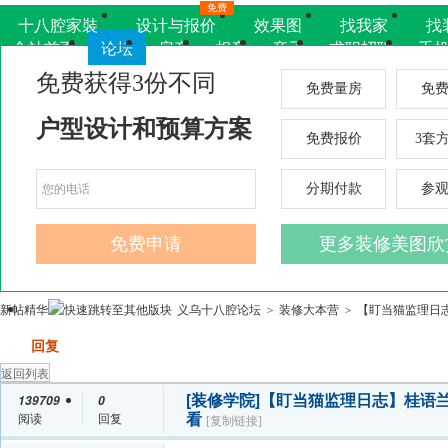
免费
十八腔家裝
设计与报价
效果图
找我家
找
全站首页
论坛
房产
相亲
亲子
求职招聘
手
新帖
精华
义乌十八腔论坛
装修大本营
【盯当猫监理日志
>
>
发帖
回复
返回列表
[装修学院]
【盯当猫监理日志】桂语
139709
0
看
阅读
回复
[复制链接]