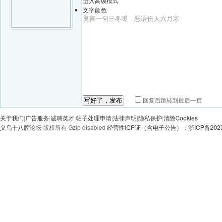
进入高级模式
文字颜色
回复后跳转到最后一页
写好了，发布
关于我们
|
广告服务
|
诚聘英才
|
帖子处理申请
|
法律声明
|
隐私保护
|
清除Cookies
义乌十八腔论坛
版权所有 Gzip disabled
经营性ICP证（含电子公告）：浙ICP备20230