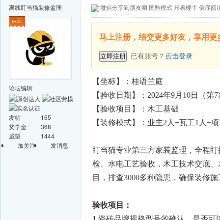
离线
盯当猫装修监理
微信分享到朋友圈
图酷模式
只看楼主
倒序阅
马上注册，结交更多好友，享用更
已有账号？
点击登录
立即注册
【坐标】：桂语兰庭
论坛编辑
【验收日期】：2024年9月10日（第
【验收项目】：木工基础
发帖
165
【装修模式】：业主2人+瓦工1人+
奖学金
368
威望
1444
加关注
发消息
盯当猫专业第三方家装监理，全程盯
检、水电工艺验收，木工技术交底、木工
目，排查3000多种隐患，确保装修
验收项目：
1.
瓷砖品牌规格型号的确认，是否可