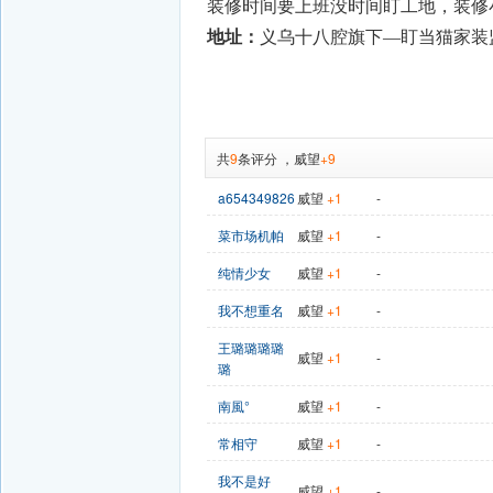
装修时间要上班没时间盯工地，装修
地址：
义乌十八腔旗下—盯当猫家装
共
9
条评分
，
威望
+9
a654349826
威望
+1
-
菜市场机帕
威望
+1
-
纯情少女
威望
+1
-
我不想重名
威望
+1
-
王璐璐璐璐
威望
+1
-
璐
南風°
威望
+1
-
常相守
威望
+1
-
我不是好
威望
+1
-