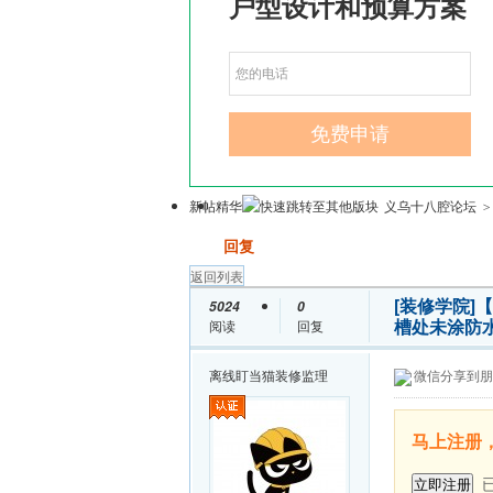
新帖
精华
义乌十八腔论坛
>
发帖
回复
返回列表
[装修学院]
【
5024
0
槽处未涂防水.
阅读
回复
离线
盯当猫装修监理
微信分享到朋
马上注册
已
立即注册