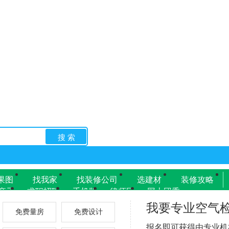
搜 索
果图
找我家
找装修公司
选建材
装修攻略
亲子
求职招聘
手机版
律师团
网上团委