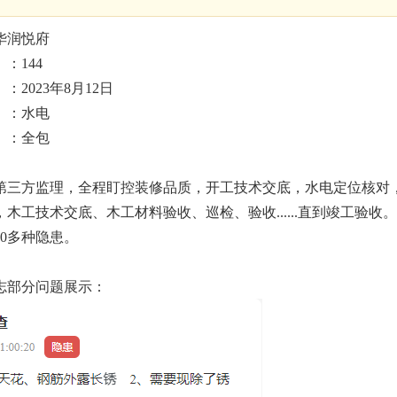
华润悦府
】：
144
：2023年8
月
12
日
】：
水电
】：全
包
第三方监理，全程盯控装修品质，开工技术交底，水电定位核对
木工技术交底、木工材料验收、巡检、验收......直到竣工验收。
00多种隐患。
志部分问题展示：