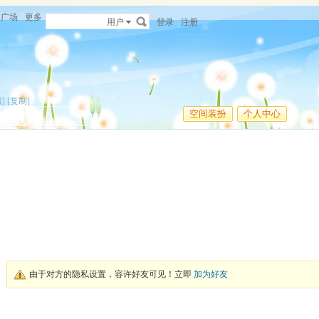
广场
更多
用户
登录
注册
]
[复制]
空间装扮
个人中心
由于对方的隐私设置，容许好友可见！立即
加为好友