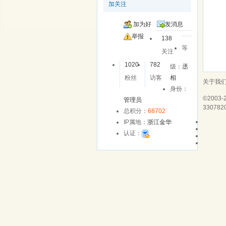
加关注
加为好
发消息
友
举报
138
等
关注
1020
782
级：
丞
粉丝
访客
相
关于我
身份：
©2003-
管理员
330782
总积分：
68702
IP属地：
浙江金华
认证：