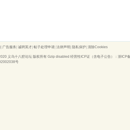
们
|
广告服务
|
诚聘英才
|
帖子处理申请
|
法律声明
|
隐私保护
|
清除Cookies
2020
义乌十八腔论坛
版权所有 Gzip disabled
经营性ICP证（含电子公告）：浙ICP备20
02002038号