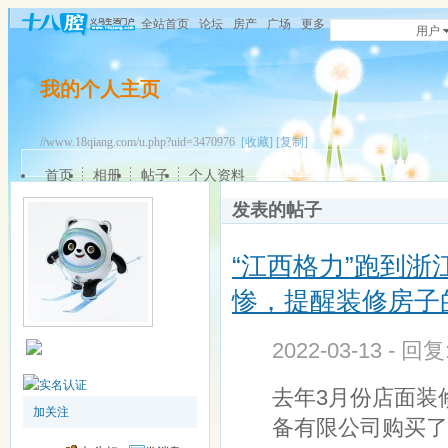
全站首页
论坛
房产
广场
更多
用户
我的个人主页
//www.18qiang.com/u.php?uid=3470976
[收藏]
[复制]
首页
相册
帖子
个人资料
发表的帖子
“江西格力”跑到浙
惨，提醒装修房子
2022-03-13 - 回
去年3月份店面装
加关注
备有限公司购买了1