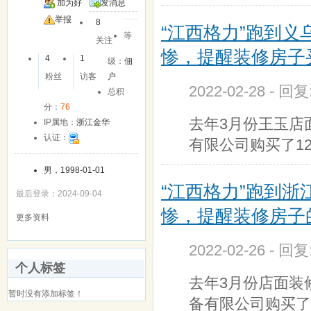
加为好
发消息
友
举报
8
“江西格力”跑到义
等
关注
惨，提醒装修房子
4
1
级：
佃
粉丝
访客
户
2022-02-28 - 回
总积
分：
76
去年3月份王玉店
IP属地：
浙江金华
认证：
有限公司购买了12
男，1998-01-01
“江西格力”跑到浙
最后登录：2024-09-04
惨，提醒装修房子
更多资料
2022-02-26 - 回
个人标签
去年3月份店面装
暂时没有添加标签！
备有限公司购买了1