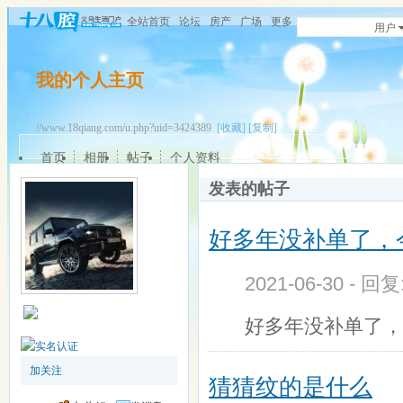
全站首页
论坛
房产
广场
更多
用户
我的个人主页
//www.18qiang.com/u.php?uid=3424389
[收藏]
[复制]
首页
相册
帖子
个人资料
发表的帖子
好多年没补单了，
2021-06-30 - 回
好多年没补单了，
加关注
猜猜纹的是什么