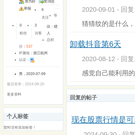
加为好
发消息
2020-09-01 - 回
友
举报
6
等
关注
猜猜纹的是什么，
0
3
级：
猎
粉丝
访客
人
总积
卸载抖音第6天
分：
537
IP属地：
浙江杭州
2020-08-12 - 回
认证：
感觉自己能利用的
男，2020-07-09
最后登录：2024-09-20
更多资料
回复的帖子
个人标签
现在股票行情是可
暂时没有添加标签！
2024-09-30 - 回