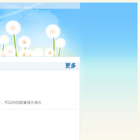
更多
卖，可以纠结犹豫很久很久