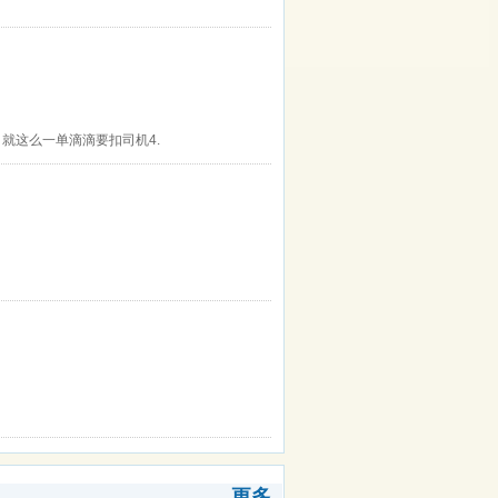
9 就这么一单滴滴要扣司机4.
更多