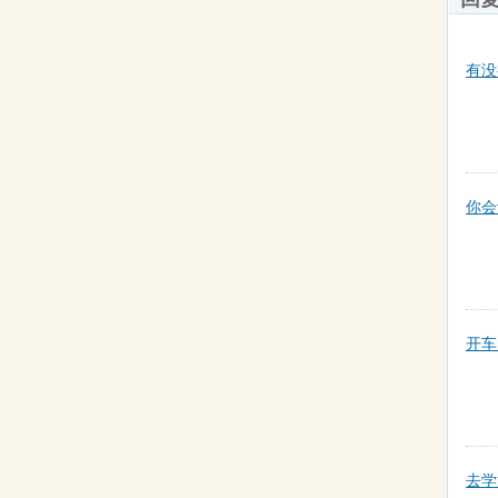
有没
你会
开车
去学