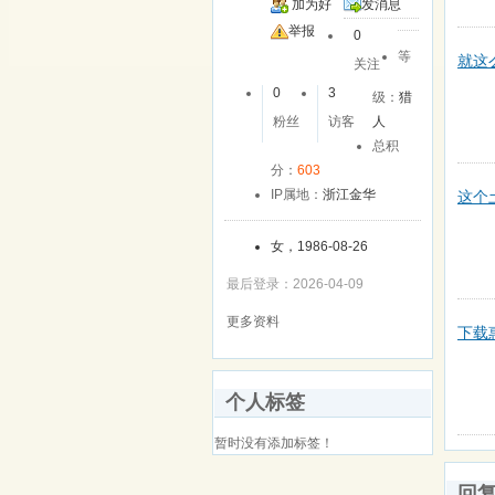
加为好
发消息
友
举报
0
等
就这
关注
0
3
级：
猎
粉丝
访客
人
总积
分：
603
IP属地：
浙江金华
这个
女，1986-08-26
最后登录：2026-04-09
更多资料
下载
个人标签
暂时没有添加标签！
回