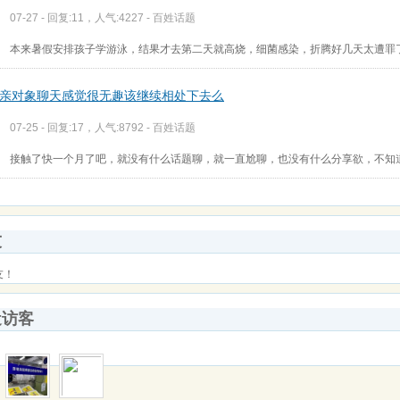
07-27 - 回复:11，人气:4227 -
百姓话题
本来暑假安排孩子学游泳，结果才去第二天就高烧，细菌感染，折腾好几天太遭罪
亲对象聊天感觉很无趣该继续相处下去么
07-25 - 回复:17，人气:8792 -
百姓话题
接触了快一个月了吧，就没有什么话题聊，就一直尬聊，也没有什么分享欲，不知
友
友！
近访客