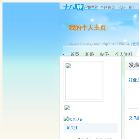
全站首页
论坛
房产
我的个人主页
//www.18qiang.com/u.php?uid=3356254
[收藏
首页
相册
帖子
个人资料
发
好像
义乌
加关注