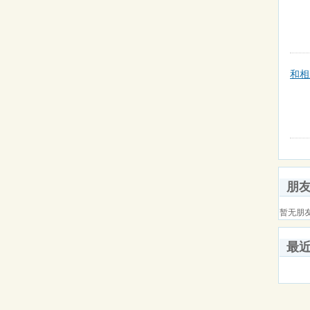
和相
朋
暂无朋
最