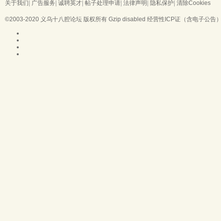
关于我们
|
广告服务
|
诚聘英才
|
帖子处理申请
|
法律声明
|
隐私保护
|
清除Cookies
©2003-2020
义乌十八腔论坛
版权所有 Gzip disabled
经营性ICP证（含电子公告）：浙