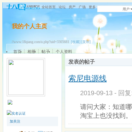
全站首页
论坛
房产
广场
更多
用户
我的个人主页
//www.18qiang.com/u.php?uid=3305681
[收藏]
[复制]
首页
相册
帖子
个人资料
发表的帖子
索尼电源线
2019-09-13 - 回
请问大家：知道哪
淘宝上也没找到。电
加关注