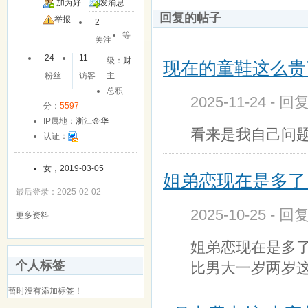
加为好
发消息
回复的帖子
友
举报
2
等
关注
24
11
级：
财
现在的童鞋这么贵
粉丝
访客
主
总积
2025-11-24 - 回
分：
5597
IP属地：
浙江金华
看来是我自己问
认证：
女，2019-03-05
姐弟恋现在是多了
最后登录：2025-02-02
2025-10-25 - 回
更多资料
姐弟恋现在是多
个人标签
比男大一岁两岁
暂时没有添加标签！