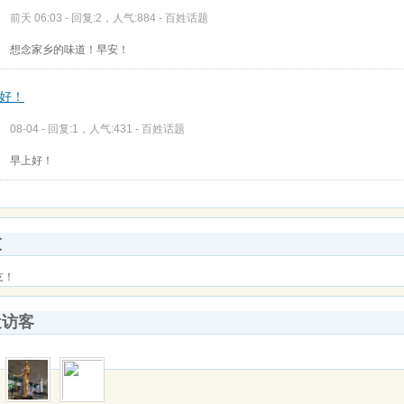
前天 06:03 - 回复:2，人气:884 -
百姓话题
想念家乡的味道！早安！
好！
08-04 - 回复:1，人气:431 -
百姓话题
早上好！
友
友！
近访客