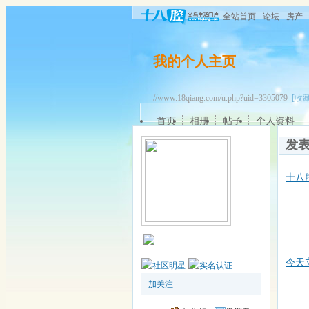
全站首页
论坛
房产
我的个人主页
//www.18qiang.com/u.php?uid=3305079
[收藏
首页
相册
帖子
个人资料
发
十八
今天
加关注