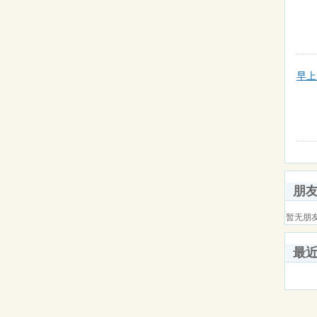
早上
朋
暂无朋
最