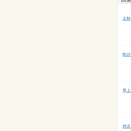
立秋
吃过
早上
想念