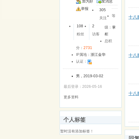
加为好
发消息
友
举报
305
等
十八
关注
108
2
级：
掌
粉丝
访客
柜
总积
分：
2731
IP属地：
浙江金华
十八
认证：
男，2019-03-02
最后登录：2026-05-16
十八
更多资料
个人标签
暂时没有添加标签！
回