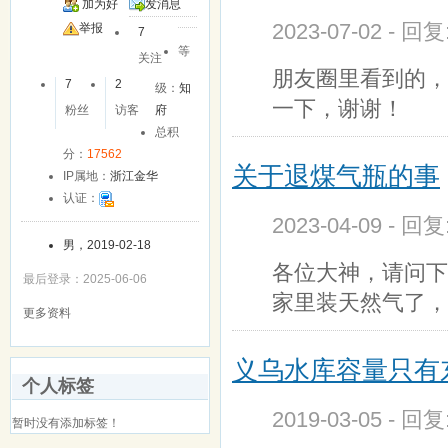
加为好
发消息
2023-07-02 - 回
友
举报
7
等
关注
朋友圈里看到的，
7
2
级：
知
一下，谢谢！
粉丝
访客
府
总积
分：
17562
关于退煤气瓶的事
IP属地：
浙江金华
认证：
2023-04-09 - 回
男，2019-02-18
各位大神，请问下
最后登录：2025-06-06
家里装天然气了，
更多资料
义乌水库容量只有
个人标签
2019-03-05 - 回
暂时没有添加标签！