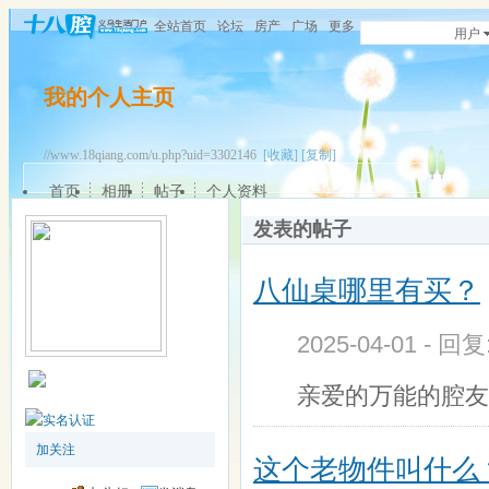
全站首页
论坛
房产
广场
更多
用户
我的个人主页
//www.18qiang.com/u.php?uid=3302146
[收藏]
[复制]
首页
相册
帖子
个人资料
发表的帖子
八仙桌哪里有买？
2025-04-01 - 回
亲爱的万能的腔友
加关注
这个老物件叫什么