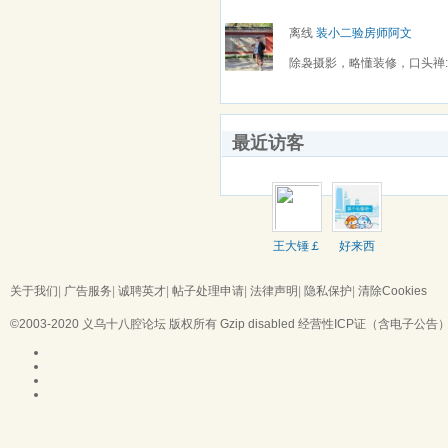
离线
装小二验房师阿文
除袅摄影，略懂装修，口头禅
仙。
最近访客
王大锤￡
好来西
963852
关于我们
|
广告服务
|
诚聘英才
|
帖子处理申请
|
法律声明
|
隐私保护
|
清除Cookies
©2003-2020
义乌十八腔论坛
版权所有 Gzip disabled
经营性ICP证（含电子公告）：浙