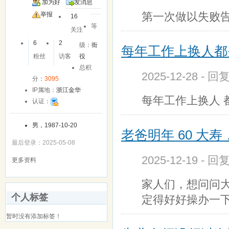
加为好
发消息
第一次做以失败
友
举报
16
等
关注
6
2
级：
衙
每年工作上换人都
粉丝
访客
役
总积
2025-12-28 - 
分：
3095
IP属地：
浙江金华
每年工作上换人 
认证：
男，1987-10-20
老爸明年 60 大
最后登录：2025-05-08
2025-12-19 - 回
更多资料
家人们，想问问大
个人标签
定得好好操办一
暂时没有添加标签！