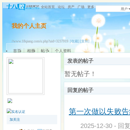
全站首页
论坛
房产
广场
更多
用户
我的个人主页
//www.18qiang.com/u.php?uid=3237919
[收藏]
[复制]
首页
相册
帖子
个人资料
发表的帖子
暂无帖子！
回复的帖子
第一次做以失败告
加关注
2025-12-30 - 回