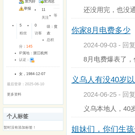
加为好
发消息
还没用完，也没
友
举报
11
等
关注
5
0
级：
贫
你家8月电费多少
粉丝
访客
农
总积
2024-09-03 - 回
分：
145
IP属地：
浙江杭州
8月电费爆表了
认证：
女，1984-12-07
义乌人有没40岁
最后登录：2025-06-10
2024-06-25 - 回
更多资料
义乌本地人，40
个人标签
姐妹们，你们生孩
暂时没有添加标签！