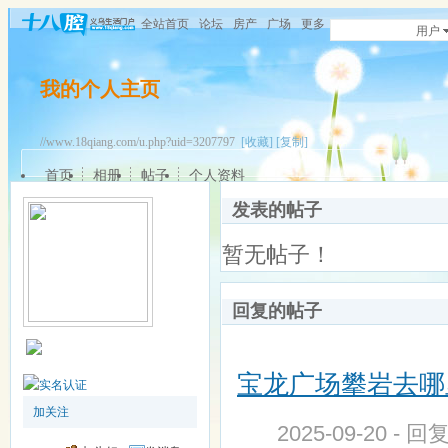
全站首页
论坛
房产
广场
更多
用户
我的个人主页
//www.18qiang.com/u.php?uid=3207797
[收藏]
[复制]
首页
相册
帖子
个人资料
发表的帖子
暂无帖子！
回复的帖子
宝龙广场攀岩去哪
加关注
2025-09-20 - 回