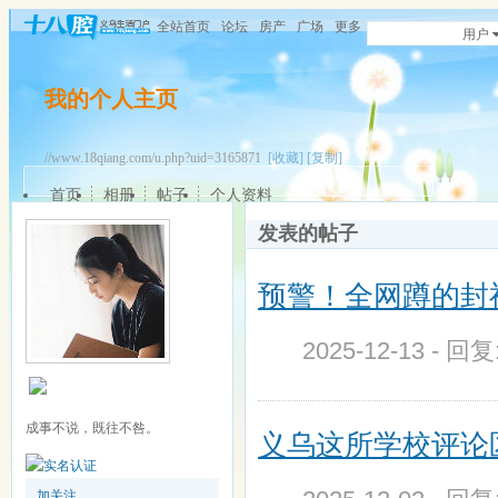
全站首页
论坛
房产
广场
更多
用户
我的个人主页
//www.18qiang.com/u.php?uid=3165871
[收藏]
[复制]
首页
相册
帖子
个人资料
发表的帖子
预警！全网蹲的封
2025-12-13 - 回
成事不说，既往不咎。
义乌这所学校评论
加关注