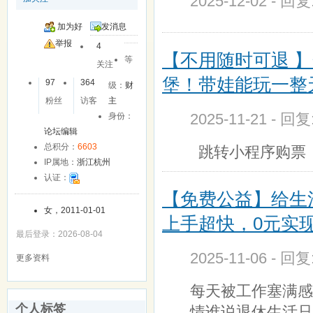
2025-12-02 - 回
加为好
发消息
友
举报
4
【不用随时可退 】
等
关注
堡！带娃能玩一整天
97
364
级：
财
粉丝
访客
主
2025-11-21 - 回
身份：
论坛编辑
总积分：
6603
跳转小程序购
IP属地：
浙江杭州
认证：
【免费公益】给生
女，2011-01-01
上手超快，0元实
最后登录：2026-08-04
2025-11-06 - 回
更多资料
每天被工作塞满感
个人标签
情谁说退休生活只