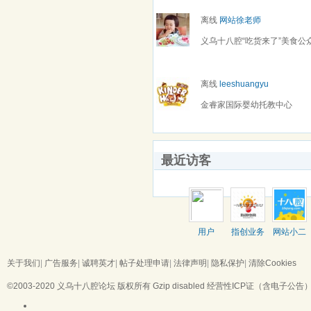
离线
网站徐老师
义乌十八腔“吃货来了”美食公
离线
leeshuangyu
金睿家国际婴幼托教中心
最近访客
用户
指创业务
网站小二
670593638
负责人
关于我们
|
广告服务
|
诚聘英才
|
帖子处理申请
|
法律声明
|
隐私保护
|
清除Cookies
©2003-2020
义乌十八腔论坛
版权所有 Gzip disabled
经营性ICP证（含电子公告）：浙