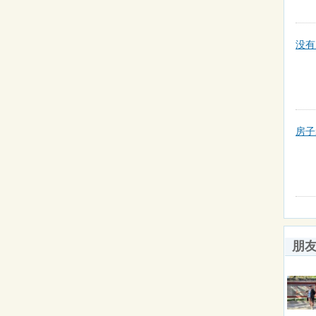
没有
房子
朋