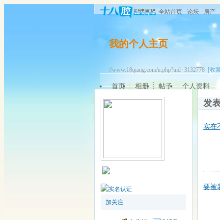
全站首页
论坛
房产
我的个人主页
//www.18qiang.com/u.php?uid=3132778
[收藏
首页
相册
帖子
个人资料
发
实在
要被
加关注