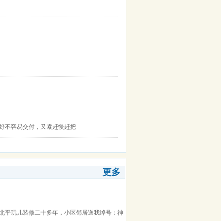
近好不容易交付，又紧赶慢赶把
更多
。北平玩儿装修二十多年，小区邻居送我绰号：神