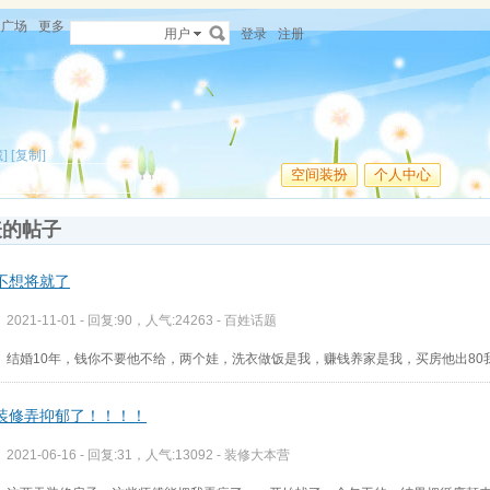
广场
更多
用户
登录
注册
]
[复制]
空间装扮
个人中心
表的帖子
不想将就了
2021-11-01 - 回复:90，人气:24263 -
百姓话题
结婚10年，钱你不要他不给，两个娃，洗衣做饭是我，赚钱养家是我，买房他出80
装修弄抑郁了！！！！
2021-06-16 - 回复:31，人气:13092 -
装修大本营