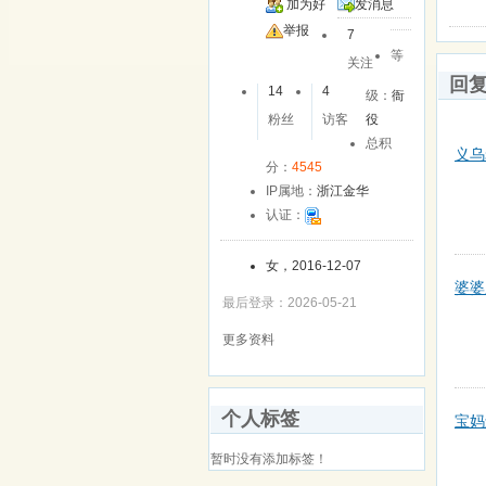
加为好
发消息
友
举报
7
等
关注
回
14
4
级：
衙
粉丝
访客
役
总积
义乌
分：
4545
IP属地：
浙江金华
认证：
女，2016-12-07
婆婆
最后登录：2026-05-21
更多资料
个人标签
宝妈
暂时没有添加标签！