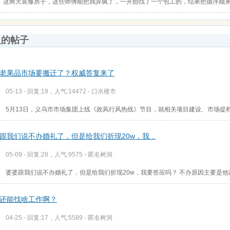
这两天装修房子，这些师傅能把我弄疯了，一开始找了一个包工的，结果把循序颠
复的帖子
老果品市场要搬迁了？权威答复来了
05-13 - 回复:19，人气:14472 -
口水楼市
5月13日，义乌市市场集团上线《政风行风热线》节目，就相关项目建设、市场提
跟我们说不办婚礼了，但是给我们折现20w，我 ..
05-09 - 回复:28，人气:9575 -
匿名树洞
婆婆跟我们说不办婚礼了，但是给我们折现20w，我要答应吗？ 不办原因主要是
还能找啥工作啊？
04-25 - 回复:17，人气:5589 -
匿名树洞