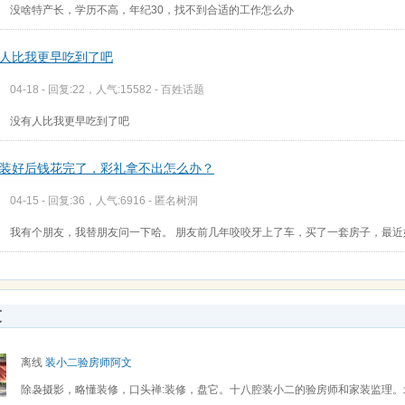
没啥特产长，学历不高，年纪30，找不到合适的工作怎么办
人比我更早吃到了吧
04-18 - 回复:22，人气:15582 -
百姓话题
没有人比我更早吃到了吧
装好后钱花完了，彩礼拿不出怎么办？
04-15 - 回复:36，人气:6916 -
匿名树洞
我有个朋友，我替朋友问一下哈。 朋友前几年咬咬牙上了车，买了一套房子，最
友
离线
装小二验房师阿文
除袅摄影，略懂装修，口头禅:装修，盘它。十八腔装小二的验房师和家装监理