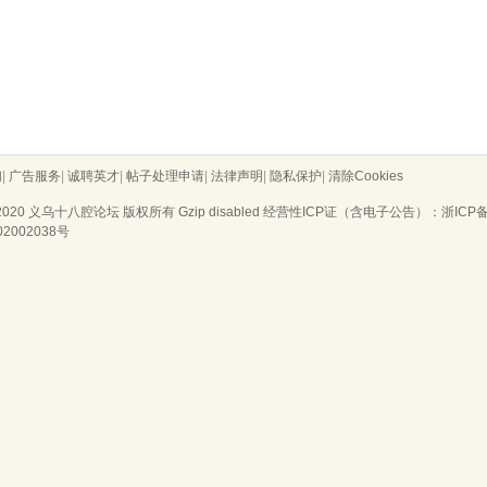
们
|
广告服务
|
诚聘英才
|
帖子处理申请
|
法律声明
|
隐私保护
|
清除Cookies
2020
义乌十八腔论坛
版权所有 Gzip disabled
经营性ICP证（含电子公告）：浙ICP备20
02002038号