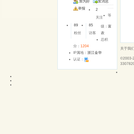
加为好
发消息
友
举报
2
等
关注
89
85
级：
富
粉丝
访客
农
总积
分：
1204
关于我
IP属地：
浙江金华
©2003-
认证：
330782