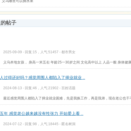
义乌哪里可以摘水果
复的帖子
2025-09-09 - 回复:15，人气:51457 -
都市男女
义乌本地女孩， 身高一米五右 年龄25一30岁之间 文化高中以上 人品一般 身体健
人过得还好吗？感觉周围人都陷入了择业就业 ..
2024-08-13 - 回复:46，人气:21902 -
百姓话题
最近感觉周围人都陷入了择业就业困难，先是我换工作，再是我弟，现在老公也干
五年 感觉老公越来越没有性张力 开始爱上看 ..
2024-07-12 - 回复:98，人气:18445 -
匿名树洞