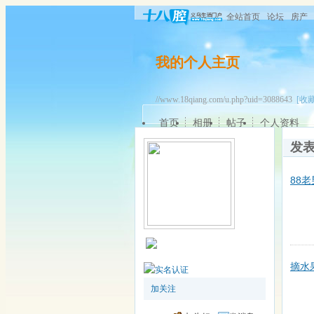
全站首页
论坛
房产
我的个人主页
//www.18qiang.com/u.php?uid=3088643
[收藏
首页
相册
帖子
个人资料
发
88
摘水
加关注