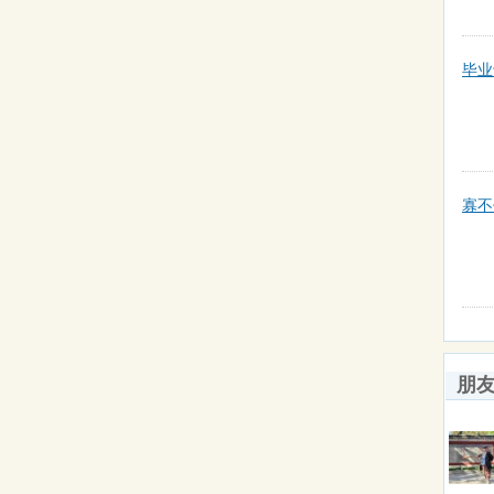
毕业
寡不
朋