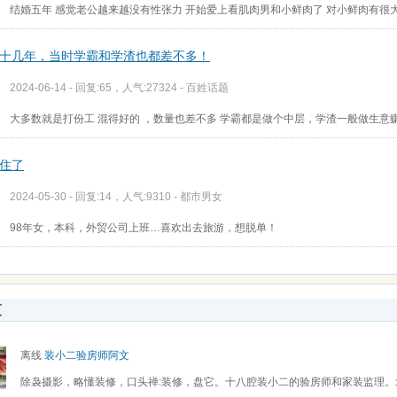
结婚五年 感觉老公越来越没有性张力 开始爱上看肌肉男和小鲜肉了 对小鲜肉有很
十几年，当时学霸和学渣也都差不多！
2024-06-14 - 回复:65，人气:27324 -
百姓话题
大多数就是打份工 混得好的 ，数量也差不多 学霸都是做个中层，学渣一般做生意
住了
2024-05-30 - 回复:14，人气:9310 -
都市男女
98年女，本科，外贸公司上班…喜欢出去旅游，想脱单！
友
离线
装小二验房师阿文
除袅摄影，略懂装修，口头禅:装修，盘它。十八腔装小二的验房师和家装监理