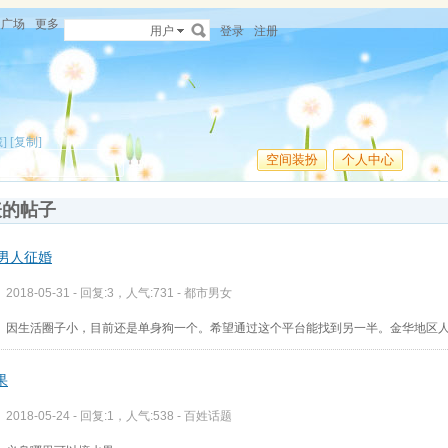
广场
更多
用户
登录
注册
]
[复制]
空间装扮
个人中心
表的帖子
老男人征婚
2018-05-31 - 回复:3，人气:731 -
都市男女
因生活圈子小，目前还是单身狗一个。希望通过这个平台能找到另一半。金华地区
果
2018-05-24 - 回复:1，人气:538 -
百姓话题