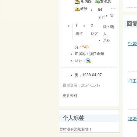
加为好
发消息
友
举报
64
等
关注
回
7
2
级：
猎
粉丝
访客
人
总积
征婚
分：
548
IP属地：
浙江金华
认证：
男，1988-04-07
打工
最后登录：2024-11-17
更多资料
个人标签
结婚
暂时没有添加标签！