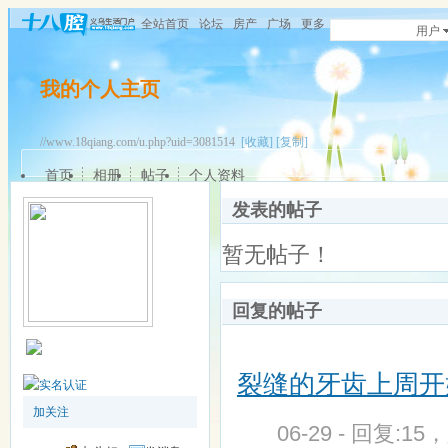
全站首页
论坛
房产
广场
更多
用户
我的个人主页
//www.18qiang.com/u.php?uid=3081514
[收藏]
[复制]
首页
相册
帖子
个人资料
发表的帖子
暂无帖子！
回复的帖子
裂缝的牙齿上周开
加关注
06-29 - 回复:15