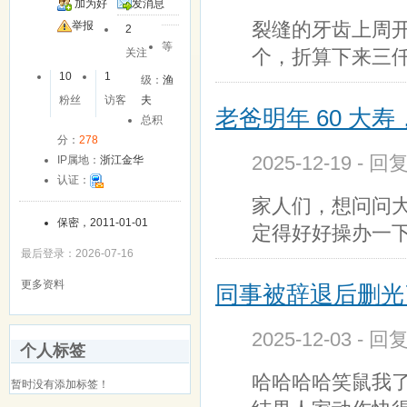
加为好
发消息
裂缝的牙齿上周
友
举报
2
等
个，折算下来三
关注
10
1
级：
渔
粉丝
访客
夫
老爸明年 60 大
总积
分：
278
2025-12-19 - 回
IP属地：
浙江金华
认证：
家人们，想问问大
保密，2011-01-01
定得好好操办一
最后登录：2026-07-16
更多资料
同事被辞退后删光
2025-12-03 - 回
个人标签
哈哈哈哈笑鼠我
暂时没有添加标签！