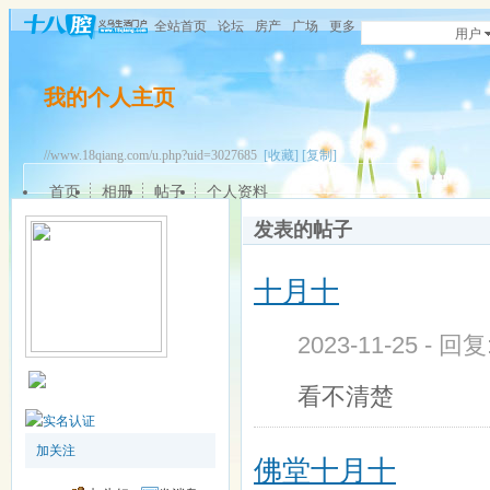
全站首页
论坛
房产
广场
更多
用户
我的个人主页
//www.18qiang.com/u.php?uid=3027685
[收藏]
[复制]
首页
相册
帖子
个人资料
发表的帖子
十月十
2023-11-25 - 回
看不清楚
加关注
佛堂十月十