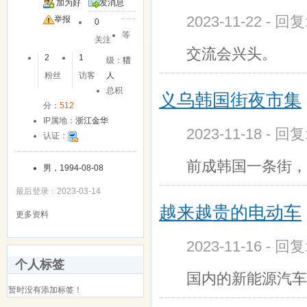
加为好
发消息
2023-11-22 - 回
友
举报
0
等
关注
交流会兴头。
2
1
级：
猎
粉丝
访客
人
总积
义乌韩国街夜市集
分：
512
IP属地：
浙江金华
2023-11-18 - 回
认证：
前成韩国一条街，
男，1994-08-08
最后登录：2023-03-14
越来越贵的电动车
更多资料
2023-11-16 - 回
个人标签
国内的新能源汽车
暂时没有添加标签！