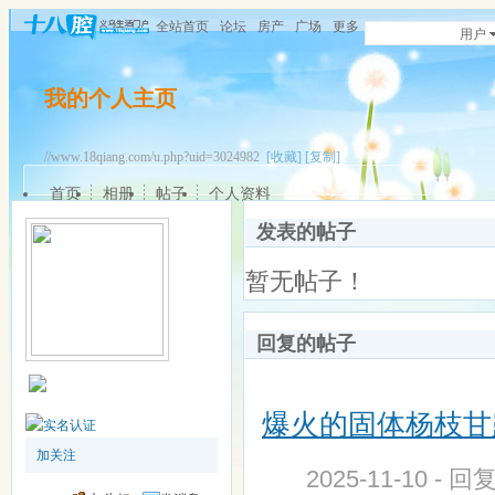
全站首页
论坛
房产
广场
更多
用户
我的个人主页
//www.18qiang.com/u.php?uid=3024982
[收藏]
[复制]
首页
相册
帖子
个人资料
发表的帖子
暂无帖子！
回复的帖子
爆火的固体杨枝甘
加关注
2025-11-10 - 回