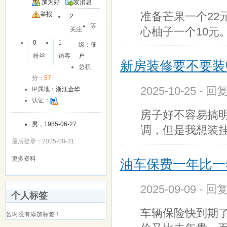
加为好
发消息
准备芒果一个22元
友
举报
2
等
心柚子一个10元
关注
0
1
级：
佃
粉丝
访客
户
新房装修要不要装
总积
分：
57
2025-10-25 - 回
IP属地：
浙江金华
认证：
房子好不容易搞
男，1985-06-27
调，但是我想装
最后登录：2025-08-31
更多资料
油车保费一年比一
2025-09-09 - 回
个人标签
车辆保险快到期
暂时没有添加标签！