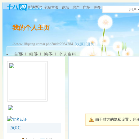
全站首页
论坛
房产
广场
更多
用户
我的个人主页
//www.18qiang.com/u.php?uid=2964384
[收藏]
[复制]
首页
相册
帖子
个人资料
由于对方的隐私设置，容
加关注