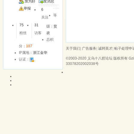
加为好
发消息
友
举报
6
等
关注
75
31
级：
贫
粉丝
访客
农
总积
分：
187
关于我们
|
广告服务
|
诚聘英才
|
帖子处理申
IP属地：
浙江金华
©2003-2020
义乌十八腔论坛
版权所有 Gzip
认证：
33078202002038号