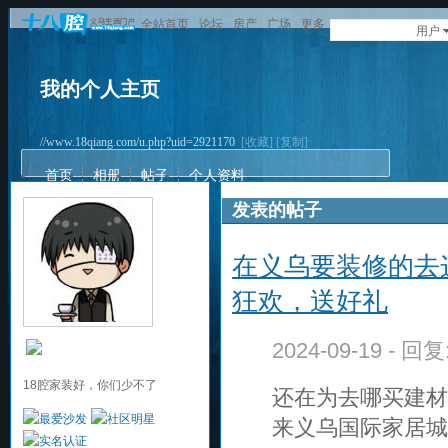
全站首页
论坛
房产
广场
更多
用户
我的个人主页
//www.18qiang.com/u.php?uid=2921170
[收藏]
[复制]
首页
相册
帖子
个人资料
发表的帖子
在义乌要装修的去
狂欢，送好礼
2024-09-19 - 回
18腔家装好，你们少不了
还在为去哪买建材
来义乌国际家居城