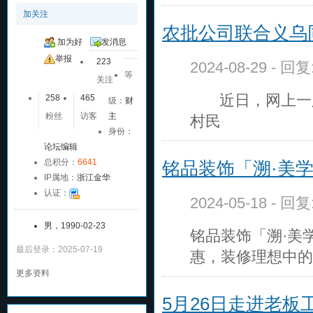
加关注
农批公司联合义乌
加为好
发消息
友
举报
223
2024-08-29 - 回
等
关注
近日，网上一则
258
465
级：
财
粉丝
访客
主
村民
身份：
论坛编辑
总积分：
6641
铭品装饰「溯·美学
IP属地：
浙江金华
认证：
2024-05-18 - 回
男，1990-02-23
铭品装饰「溯·美
最后登录：2025-07-19
惠，装修理想中的
更多资料
5月26日走进老板