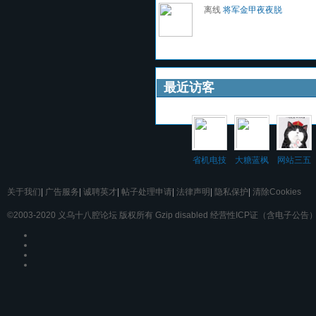
离线
将军金甲夜夜脱
最近访客
省机电技
大糖蓝枫
网站三五
师学院
关于我们
|
广告服务
|
诚聘英才
|
帖子处理申请
|
法律声明
|
隐私保护
|
清除Cookies
©2003-2020
义乌十八腔论坛
版权所有 Gzip disabled
经营性ICP证（含电子公告）：浙