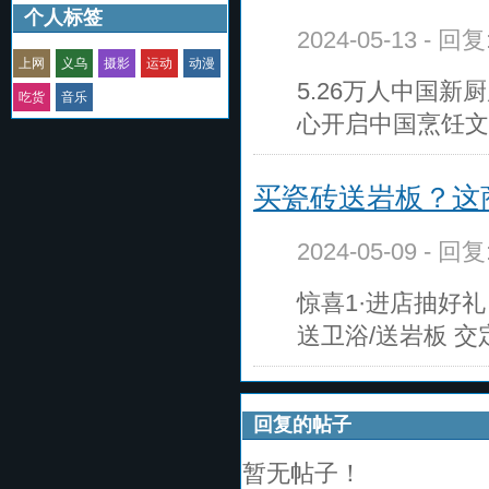
个人标签
2024-05-13 - 回
上网
义乌
摄影
运动
动漫
5.26万人中国
吃货
音乐
心开启中国烹饪文
买瓷砖送岩板？这
2024-05-09 - 回
惊喜1·进店抽好
送卫浴/送岩板 交
回复的帖子
暂无帖子！