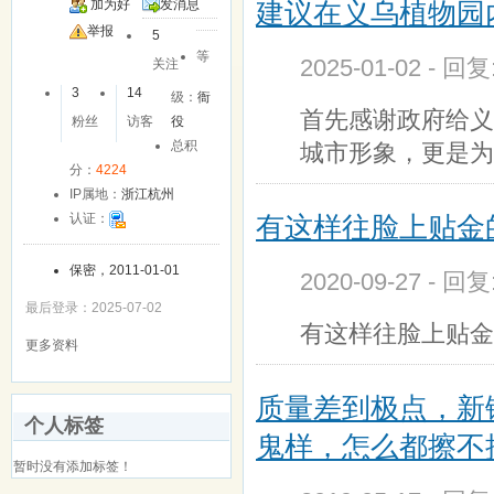
建议在义乌植物园
加为好
发消息
友
举报
5
等
2025-01-02 - 回
关注
3
14
级：
衙
首先感谢政府给义
粉丝
访客
役
总积
城市形象，更是为
分：
4224
IP属地：
浙江杭州
有这样往脸上贴金
认证：
保密，2011-01-01
2020-09-27 - 回
最后登录：2025-07-02
有这样往脸上贴金
更多资料
质量差到极点，新
个人标签
鬼样，怎么都擦不
暂时没有添加标签！