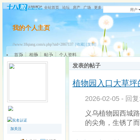
全站首页
论坛
房产
广场
更多
用户
我的个人主页
//www.18qiang.com/u.php?uid=2867137
[收藏]
[复制]
首页
相册
帖子
个人资料
发表的帖子
植物园入口大草坪
2026-02-05 - 回
义乌植物园西城路
的尖角，生锈了而
加关注