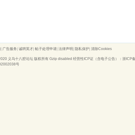
们
|
广告服务
|
诚聘英才
|
帖子处理申请
|
法律声明
|
隐私保护
|
清除Cookies
2020
义乌十八腔论坛
版权所有 Gzip disabled
经营性ICP证（含电子公告）：浙ICP备20
02002038号