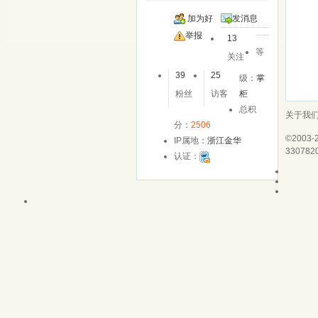
加为好
发消息
友
举报
13
等
关注
39
25
级：
掌
粉丝
访客
柜
总积
关于我
分：
2506
©2003-
IP属地：
浙江金华
330782
认证：