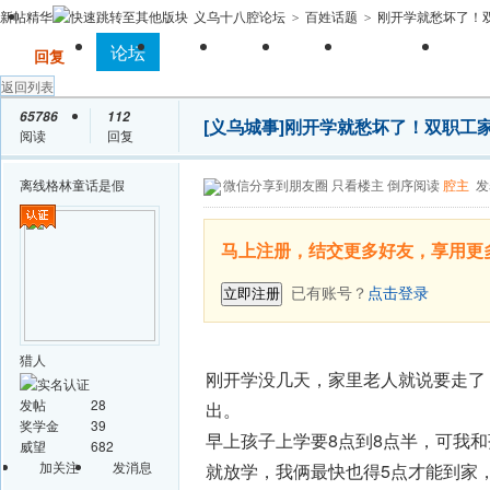
新帖
精华
义乌十八腔论坛
百姓话题
刚开学就愁坏了！双
>
>
全站首页
论坛
房产
相亲
亲子
求职招聘
手
发帖
回复
返回列表
65786
112
[义乌城事]
刚开学就愁坏了！双职工
阅读
回复
离线
格林童话是假
微信分享到朋友圈
只看楼主
倒序阅读
腔主
发
马上注册，结交更多好友，享用更
已有账号？
点击登录
立即注册
猎人
刚开学没几天，家里老人就说要走了
发帖
28
出。
奖学金
39
早上孩子上学要8点到8点半，可我和
威望
682
加关注
发消息
就放学，我俩最快也得5点才能到家