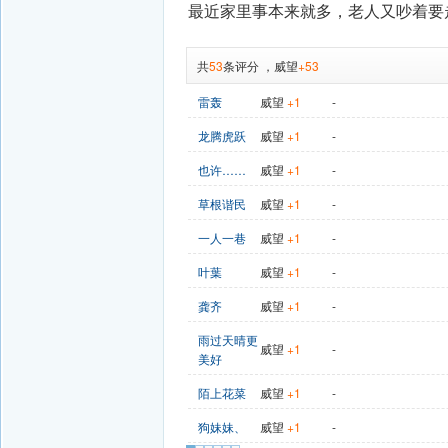
最近家里事本来就多，老人又吵着要
共
53
条评分
，
威望
+53
雷轰
威望
+1
-
龙腾虎跃
威望
+1
-
也许……
威望
+1
-
草根谐民
威望
+1
-
一人一巷
威望
+1
-
叶葉
威望
+1
-
龚齐
威望
+1
-
雨过天晴更
威望
+1
-
美好
陌上花菜
威望
+1
-
狗妹妹、
威望
+1
-