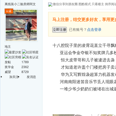
离线
装小二验房师阿文
微信分享到朋友圈
图酷模式
只看楼主
倒序阅
马上注册，结交更多好友，享用更
已有账号？
点击登录
立即注册
十八腔院子里的凌霄花直立千寻飘
地主
亚运会争金夺银不知奖牌几多枚
恒大皮带哥和儿子被逮进去袅，
发帖
1789
才知道老许盖个门楼把房子卖袅
奖学金
2362
威望
8729
华为又写辉煌袅超算力机器发布
加关注
发消息
河南南阳迷笛音乐节丢人现眼袅
一堆少爷少奶奶们被堵在出城返