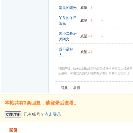
清晨的曙光
威望
+1
-
丫头的冬日
威望
+1
-
阳光
装小二验房
威望
+1
-
师阿文
我不是好
威望
+1
-
人。
特别声明：帖子及回帖全部内容为论坛用户自行上传发布
及侵权，可通过页面底部侵权投诉指引向我们进行投诉。
回复
举报
本帖共有3条回复，请登录后查看。
已有账号？
点击登录
立即注册
发帖
回复