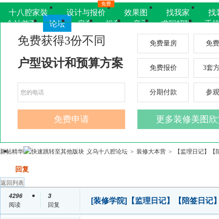
免费
十八腔家裝
设计与报价
效果图
找我家
找
全站首页
论坛
房产
相亲
亲子
求职招聘
手
新帖
精华
义乌十八腔论坛
装修大本营
【监理日记】【陪
>
>
发帖
回复
返回列表
4296
3
[装修学院]
【监理日记】【陪签日记
阅读
回复