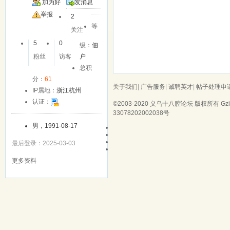
加为好
发消息
友
举报
2
等
关注
5
0
级：
佃
粉丝
访客
户
总积
分：
61
关于我们
|
广告服务
|
诚聘英才
|
帖子处理申
IP属地：
浙江杭州
认证：
©2003-2020
义乌十八腔论坛
版权所有 Gzip
33078202002038号
男，1991-08-17
最后登录：2025-03-03
更多资料