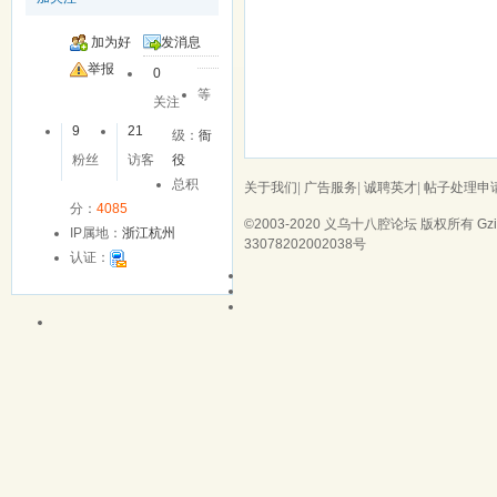
加为好
发消息
友
举报
0
等
关注
9
21
级：
衙
粉丝
访客
役
总积
关于我们
|
广告服务
|
诚聘英才
|
帖子处理申
分：
4085
©2003-2020
义乌十八腔论坛
版权所有 Gzip
IP属地：
浙江杭州
33078202002038号
认证：