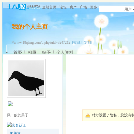
全站首页
论坛
房产
广场
更多
用户
我的个人主页
//www.18qiang.com/u.php?uid=3247212
[收藏]
[复制]
首页
相册
帖子
个人资料
风一般的男子
对方设置了隐私，您没有
加关注