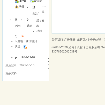
加为好
发消息
友
举报
11
等
关注
5
0
级：
贫
粉丝
访客
农
总积
分：
145
关于我们
|
广告服务
|
诚聘英才
|
帖子处理申
IP属地：
浙江杭州
认证：
©2003-2020
义乌十八腔论坛
版权所有 Gzip
33078202002038号
女，1984-12-07
最后登录：2025-06-10
更多资料