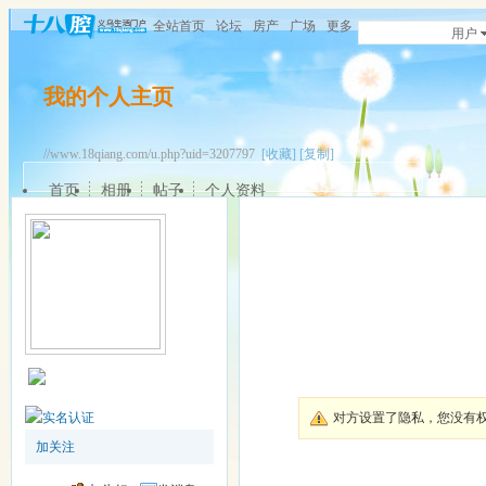
全站首页
论坛
房产
广场
更多
用户
我的个人主页
//www.18qiang.com/u.php?uid=3207797
[收藏]
[复制]
首页
相册
帖子
个人资料
对方设置了隐私，您没有
加关注