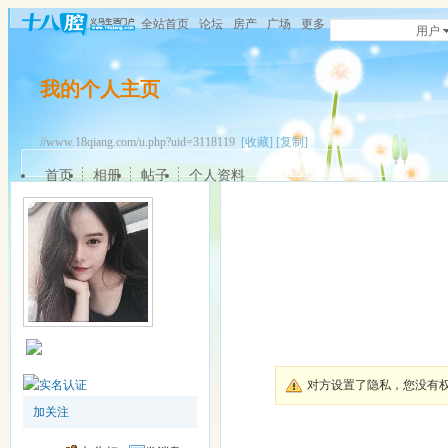
全站首页
论坛
房产
广场
更多
用户
我的个人主页
//www.18qiang.com/u.php?uid=3118119
[收藏]
[复制]
首页
相册
帖子
个人资料
对方设置了隐私，您没有
加关注