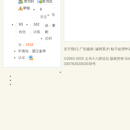
加为好
发消息
友
举报
6
等
关注
83
162
级：
掌
粉丝
访客
柜
总积
分：
1918
关于我们
|
广告服务
|
诚聘英才
|
帖子处理申
IP属地：
浙江金华
认证：
©2003-2020
义乌十八腔论坛
版权所有 Gzip
33078202002038号