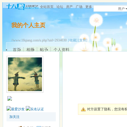
全站首页
论坛
房产
广场
更多
用户
我的个人主页
//www.18qiang.com/u.php?uid=2934030
[收藏]
[复制]
首页
相册
帖子
个人资料
对方设置了隐私，您没有
加关注