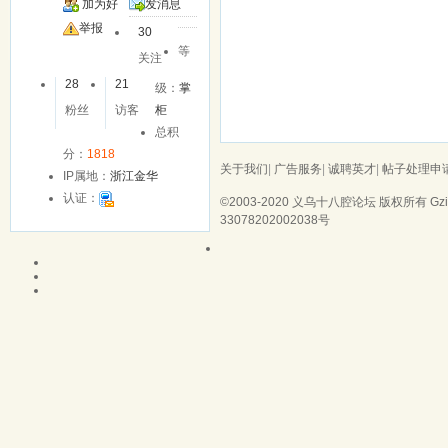
加为好
发消息
友
举报
30
等
关注
28
21
级：
掌
粉丝
访客
柜
总积
分：
1818
关于我们
|
广告服务
|
诚聘英才
|
帖子处理申
IP属地：
浙江金华
认证：
©2003-2020
义乌十八腔论坛
版权所有 Gzip
33078202002038号